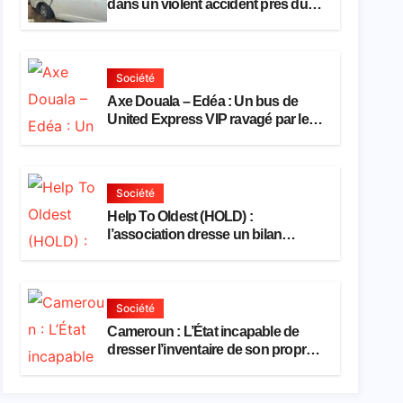
dans un violent accident près du
port
Société
Axe Douala – Edéa : Un bus de
United Express VIP ravagé par les
flammes à Missole
Société
Help To Oldest (HOLD) :
l’association dresse un bilan
encourageant au premier semestre
de 2026
Société
Cameroun : L’État incapable de
dresser l’inventaire de son propre
patrimoine