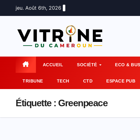
Skip
jeu. Août 6th, 2026
to
content
ACCUEIL
SOCIÉTÉ
ECO & BU
TRIBUNE
TECH
CTD
ESPACE PUB
Étiquette :
Greenpeace