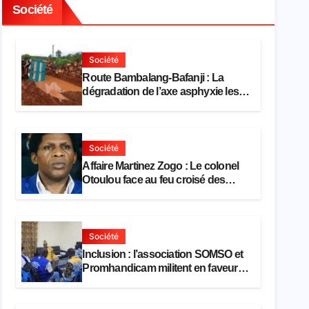
Société
Société
Route Bambalang-Bafanji : La
dégradation de l’axe asphyxie les
activités économiques
Société
Affaire Martinez Zogo : Le colonel
Otoulou face au feu croisé des
avocats de la défense
Société
Inclusion : l’association SOMSO et
Promhandicam militent en faveur
d’une réforme des formations en
hôtellerie-restauration