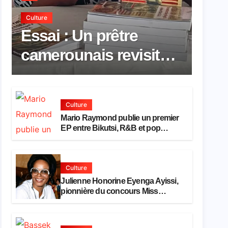
Culture
Essai : Un prêtre
camerounais revisite
la pensée de Hegel à
travers le rêve
Culture
américain
Mario Raymond publie un premier
EP entre Bikutsi, R&B et pop
française
Culture
Julienne Honorine Eyenga Ayissi,
pionnière du concours Miss
Cameroun, est décédée