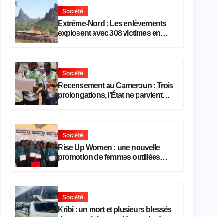
Société
Extrême-Nord : Les enlèvements
explosent avec 308 victimes en
trois mois
Société
Recensement au Cameroun : Trois
prolongations, l’État ne parvient
toujours pas à achever le
comptage de la population
Société
Rise Up Women : une nouvelle
promotion de femmes outillées
pour l’emploi et l’entrepreneuriat
Société
Kribi : un mort et plusieurs blessés