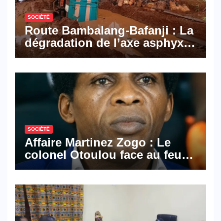
SOCIÉTÉ
Route Bambalang-Bafanji : La
dégradation de l’axe asphyxie
les activités économiques
SOCIÉTÉ
Affaire Martinez Zogo : Le
colonel Otoulou face au feu
croisé des avocats de la
défense