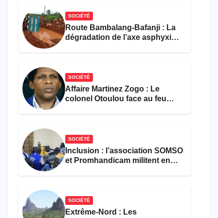
SOCIÉTÉ
Route Bambalang-Bafanji : La
dégradation de l’axe asphyxie
les activités économiques
SOCIÉTÉ
Affaire Martinez Zogo : Le
colonel Otoulou face au feu
croisé des avocats de la
défense
SOCIÉTÉ
Inclusion : l’association SOMSO
et Promhandicam militent en
faveur d’une réforme des
formations en hôtellerie-
restauration
SOCIÉTÉ
Extrême-Nord : Les