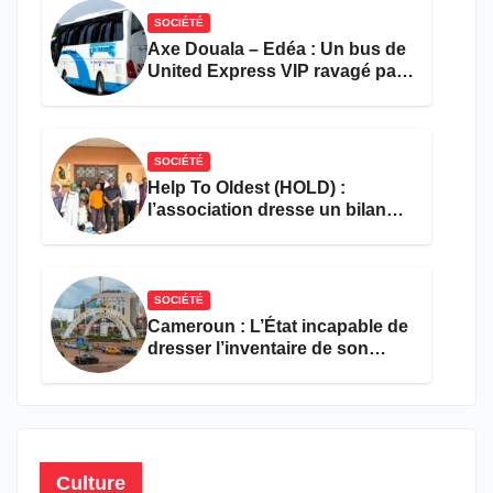
SOCIÉTÉ
Axe Douala – Edéa : Un bus de
United Express VIP ravagé par
les flammes à Missole
SOCIÉTÉ
Help To Oldest (HOLD) :
l’association dresse un bilan
encourageant au premier
semestre de 2026
SOCIÉTÉ
Cameroun : L’État incapable de
dresser l’inventaire de son
propre patrimoine
Culture