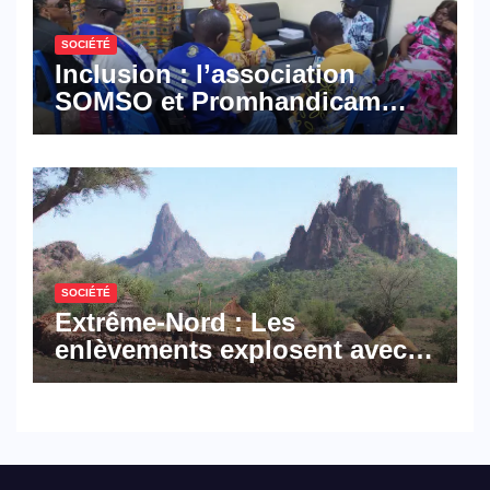
SOCIÉTÉ
Inclusion : l’association
SOMSO et Promhandicam
militent en faveur d’une
réforme des formations en
hôtellerie-restauration
SOCIÉTÉ
Extrême-Nord : Les
enlèvements explosent avec
308 victimes en trois mois