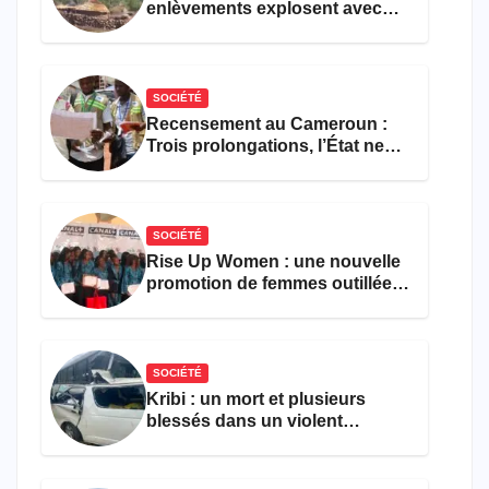
enlèvements explosent avec
308 victimes en trois mois
SOCIÉTÉ
Recensement au Cameroun :
Trois prolongations, l’État ne
parvient toujours pas à achever
le comptage de la population
SOCIÉTÉ
Rise Up Women : une nouvelle
promotion de femmes outillées
pour l’emploi et
l’entrepreneuriat
SOCIÉTÉ
Kribi : un mort et plusieurs
blessés dans un violent
accident près du port