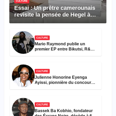
CULTURE
Essai : Un prêtre camerounais
revisite la pensée de Hegel à
travers le rêve américain
CULTURE
Mario Raymond publie un
premier EP entre Bikutsi, R&B
et pop française
CULTURE
Julienne Honorine Eyenga
Ayissi, pionnière du concours
Miss Cameroun, est décédée
CULTURE
Bassek Ba Kobhio, fondateur
des Écrans Noirs, décède à 69