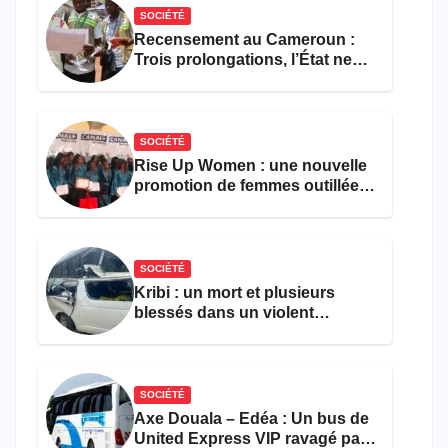
SOCIÉTÉ
Recensement au Cameroun :
Trois prolongations, l’État ne
parvient toujours pas à achever
le comptage de la population
SOCIÉTÉ
Rise Up Women : une nouvelle
promotion de femmes outillées
pour l’emploi et
l’entrepreneuriat
SOCIÉTÉ
Kribi : un mort et plusieurs
blessés dans un violent
accident près du port
SOCIÉTÉ
Axe Douala – Edéa : Un bus de
United Express VIP ravagé par