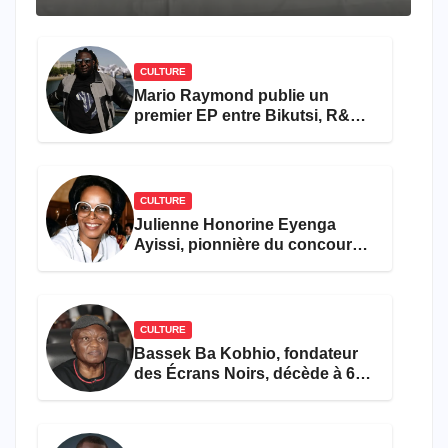
travers le rêve américain
CULTURE
Mario Raymond publie un
premier EP entre Bikutsi, R&B
et pop française
CULTURE
Julienne Honorine Eyenga
Ayissi, pionnière du concours
Miss Cameroun, est décédée
CULTURE
Bassek Ba Kobhio, fondateur
des Écrans Noirs, décède à 69
ans