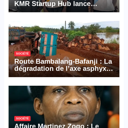
KMR Startup Hub lance
Pyramid Browser et Pyramid
Mail, deux solutions
numériques made in
Cameroon
SOCIÉTÉ
Route Bambalang-Bafanji : La
dégradation de l’axe asphyxie
les activités économiques
SOCIÉTÉ
Affaire Martinez Zogo : Le