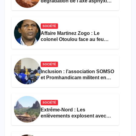
dégradation de l’axe asphyxie
les activités économiques
SOCIÉTÉ
Affaire Martinez Zogo : Le
colonel Otoulou face au feu
croisé des avocats de la
défense
SOCIÉTÉ
Inclusion : l’association SOMSO
et Promhandicam militent en
faveur d’une réforme des
formations en hôtellerie-
restauration
SOCIÉTÉ
Extrême-Nord : Les
enlèvements explosent avec
308 victimes en trois mois