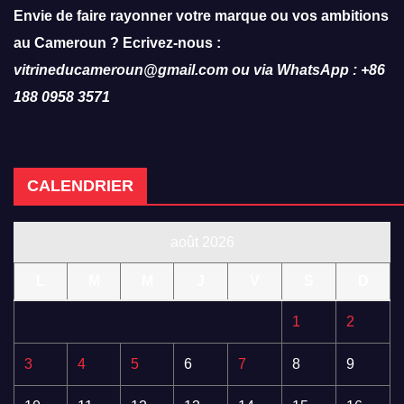
Envie de faire rayonner votre marque ou vos ambitions
au Cameroun ? Ecrivez-nous :
vitrineducameroun@gmail.com ou via WhatsApp : +86
188 0958 3571
CALENDRIER
août 2026
L
M
M
J
V
S
D
1
2
3
4
5
6
7
8
9