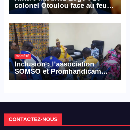
colonel Otoulou face au feu
croisé des avocats de la
défense
SOCIÉTÉ
Inclusion : l’association
SOMSO et Promhandicam
militent en faveur d’une
réforme des formations en
hôtellerie-restauration
CONTACTEZ-NOUS