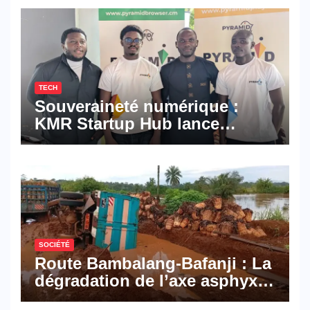
TECH
Souveraineté numérique :
KMR Startup Hub lance
Pyramid Browser et Pyramid
Mail, deux solutions
numériques made in
Cameroon
SOCIÉTÉ
Route Bambalang-Bafanji : La
dégradation de l’axe asphyxie
les activités économiques