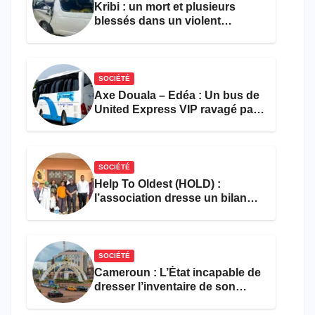
Kribi : un mort et plusieurs
blessés dans un violent
accident près du port
SOCIÉTÉ
Axe Douala – Edéa : Un bus de
United Express VIP ravagé par
les flammes à Missole
SOCIÉTÉ
Help To Oldest (HOLD) :
l’association dresse un bilan
encourageant au premier
semestre de 2026
SOCIÉTÉ
Cameroun : L’État incapable de
dresser l’inventaire de son
propre patrimoine