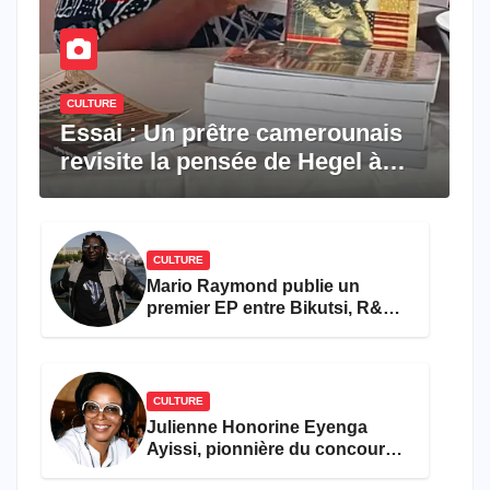
CULTURE
Essai : Un prêtre camerounais
revisite la pensée de Hegel à
travers le rêve américain
CULTURE
Mario Raymond publie un
premier EP entre Bikutsi, R&B
et pop française
CULTURE
Julienne Honorine Eyenga
Ayissi, pionnière du concours
Miss Cameroun, est décédée