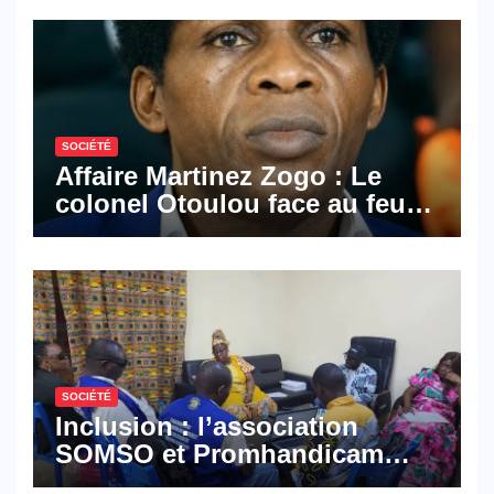
SOCIÉTÉ
Affaire Martinez Zogo : Le
colonel Otoulou face au feu
croisé des avocats de la
défense
SOCIÉTÉ
Inclusion : l’association
SOMSO et Promhandicam
militent en faveur d’une