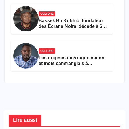
CULTURE
Bassek Ba Kobhio, fondateur
des Écrans Noirs, décède à 69
ans
CULTURE
Les origines de 5 expressions
et mots camfranglais à
connaître en 2026
Lire aussi