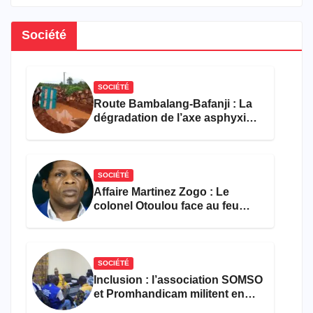
Société
SOCIÉTÉ
Route Bambalang-Bafanji : La
dégradation de l’axe asphyxie
les activités économiques
SOCIÉTÉ
Affaire Martinez Zogo : Le
colonel Otoulou face au feu
croisé des avocats de la
défense
SOCIÉTÉ
Inclusion : l’association SOMSO
et Promhandicam militent en
faveur d’une réforme des