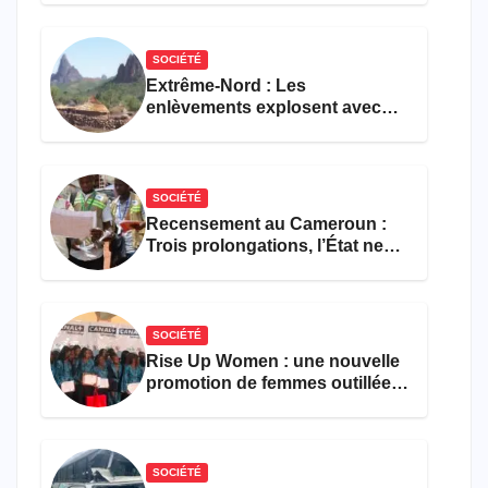
formations en hôtellerie-
restauration
SOCIÉTÉ
Extrême-Nord : Les
enlèvements explosent avec
308 victimes en trois mois
SOCIÉTÉ
Recensement au Cameroun :
Trois prolongations, l’État ne
parvient toujours pas à achever
le comptage de la population
SOCIÉTÉ
Rise Up Women : une nouvelle
promotion de femmes outillées
pour l’emploi et
l’entrepreneuriat
SOCIÉTÉ