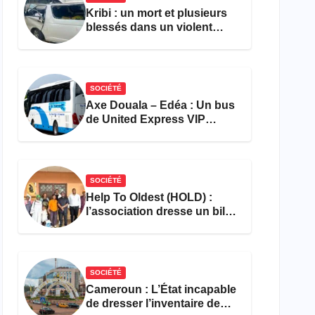
Kribi : un mort et plusieurs
blessés dans un violent
accident près du port
SOCIÉTÉ
Axe Douala – Edéa : Un bus
de United Express VIP
ravagé par les flammes à
Missole
SOCIÉTÉ
Help To Oldest (HOLD) :
l’association dresse un bilan
encourageant au premier
semestre de 2026
SOCIÉTÉ
Cameroun : L’État incapable
de dresser l’inventaire de