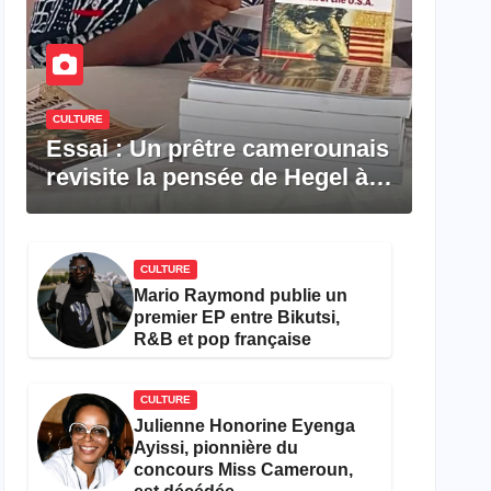
CULTURE
Essai : Un prêtre camerounais
revisite la pensée de Hegel à
travers le rêve américain
CULTURE
Mario Raymond publie un
premier EP entre Bikutsi,
R&B et pop française
CULTURE
Julienne Honorine Eyenga
Ayissi, pionnière du
concours Miss Cameroun,