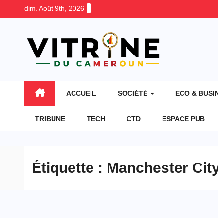
Skip
dim. Août 9th, 2026
to
content
ACCUEIL
SOCIÉTÉ
ECO & BUSI
TRIBUNE
TECH
CTD
ESPACE PUB
Étiquette :
Manchester Cit