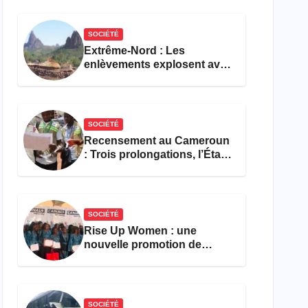
réforme des formations en
hôtellerie-restauration
SOCIÉTÉ
Extrême-Nord : Les
enlèvements explosent avec
308 victimes en trois mois
SOCIÉTÉ
Recensement au Cameroun
: Trois prolongations, l’État
ne parvient toujours pas à
achever le comptage de la
population
SOCIÉTÉ
Rise Up Women : une
nouvelle promotion de
femmes outillées pour
l’emploi et l’entrepreneuriat
SOCIÉTÉ