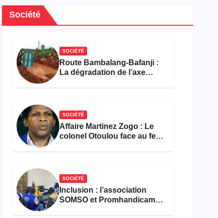
Société
SOCIÉTÉ
Route Bambalang-Bafanji :
La dégradation de l’axe
asphyxie les activités
économiques
SOCIÉTÉ
Affaire Martinez Zogo : Le
colonel Otoulou face au feu
croisé des avocats de la
défense
SOCIÉTÉ
Inclusion : l’association
SOMSO et Promhandicam
militent en faveur d’une