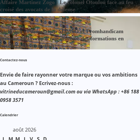
Affaire Martinez Zogo : Le colonel Otoulou face au feu
croisé des avocats de la défense
Société
Inclusion : l’association SOMSO et Promhandicam
militent en faveur d’une réforme des formations en
hôtellerie-restauration
Contactez-nous
Envie de faire rayonner votre marque ou vos ambitions
au Cameroun ? Ecrivez-nous :
vitrineducameroun@gmail.com ou via WhatsApp : +86 188
0958 3571
Calendrier
août 2026
L
M
M
J
V
S
D