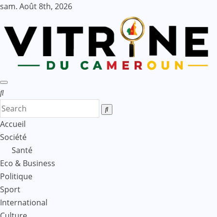
Skip
sam. Août 8th, 2026
to
content
Accueil
Société
Santé
Eco & Business
Politique
Sport
International
Culture