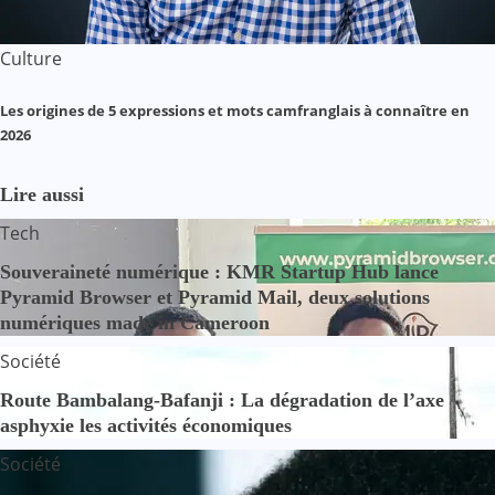
Culture
Les origines de 5 expressions et mots camfranglais à connaître en
2026
Lire aussi
Tech
Souveraineté numérique : KMR Startup Hub lance
Pyramid Browser et Pyramid Mail, deux solutions
numériques made in Cameroon
Société
Route Bambalang-Bafanji : La dégradation de l’axe
asphyxie les activités économiques
Société