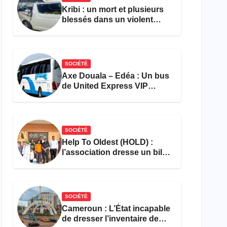
Kribi : un mort et plusieurs
blessés dans un violent
accident près du port
SOCIÉTÉ
Axe Douala – Edéa : Un bus
de United Express VIP
ravagé par les flammes à
Missole
SOCIÉTÉ
Help To Oldest (HOLD) :
l’association dresse un bilan
encourageant au premier
semestre de 2026
SOCIÉTÉ
Cameroun : L’État incapable
de dresser l’inventaire de