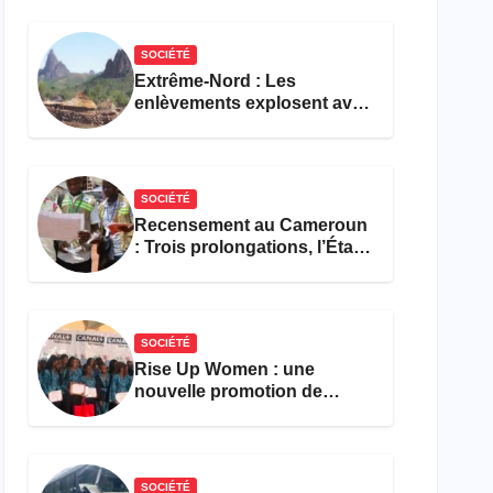
réforme des formations en
hôtellerie-restauration
SOCIÉTÉ
Extrême-Nord : Les
enlèvements explosent avec
308 victimes en trois mois
SOCIÉTÉ
Recensement au Cameroun
: Trois prolongations, l’État
ne parvient toujours pas à
achever le comptage de la
population
SOCIÉTÉ
Rise Up Women : une
nouvelle promotion de
femmes outillées pour
l’emploi et l’entrepreneuriat
SOCIÉTÉ