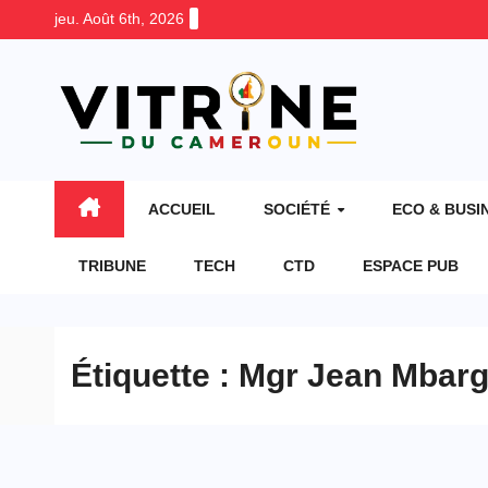
Skip
jeu. Août 6th, 2026
to
content
ACCUEIL
SOCIÉTÉ
ECO & BUSI
TRIBUNE
TECH
CTD
ESPACE PUB
Étiquette :
Mgr Jean Mbar