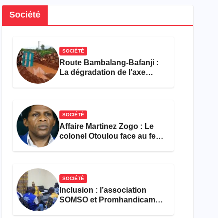
Société
SOCIÉTÉ
Route Bambalang-Bafanji :
La dégradation de l’axe
asphyxie les activités
économiques
SOCIÉTÉ
Affaire Martinez Zogo : Le
colonel Otoulou face au feu
croisé des avocats de la
défense
SOCIÉTÉ
Inclusion : l’association
SOMSO et Promhandicam
militent en faveur d’une