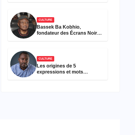
concours Miss Cameroun,
est décédée
CULTURE
Bassek Ba Kobhio,
fondateur des Écrans Noirs,
décède à 69 ans
CULTURE
Les origines de 5
expressions et mots
camfranglais à connaître en
2026