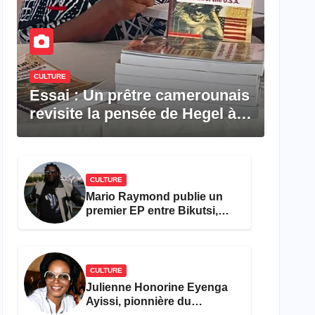
CULTURE
Essai : Un prêtre camerounais
revisite la pensée de Hegel à
travers le rêve américain
CULTURE
Mario Raymond publie un
premier EP entre Bikutsi,
R&B et pop française
CULTURE
Julienne Honorine Eyenga
Ayissi, pionnière du