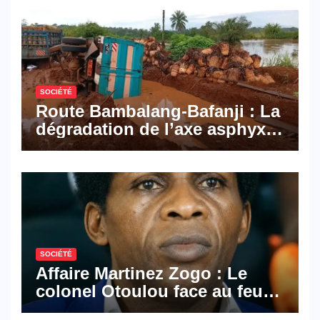
Mail, deux solutions
numériques made in
Cameroon
SOCIÉTÉ
Route Bambalang-Bafanji : La
dégradation de l’axe asphyxie
les activités économiques
SOCIÉTÉ
Affaire Martinez Zogo : Le
colonel Otoulou face au feu
croisé des avocats de la