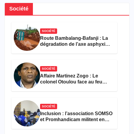
Société
SOCIÉTÉ
Route Bambalang-Bafanji : La
dégradation de l’axe asphyxie
les activités économiques
SOCIÉTÉ
Affaire Martinez Zogo : Le
colonel Otoulou face au feu
croisé des avocats de la
défense
SOCIÉTÉ
Inclusion : l’association SOMSO
et Promhandicam militent en
faveur d’une réforme des
formations en hôtellerie-