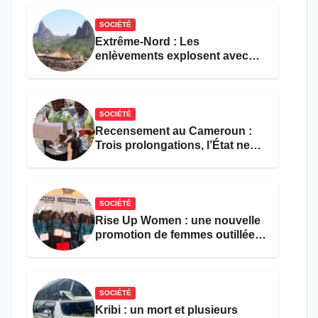
restauration
SOCIÉTÉ
Extrême-Nord : Les
enlèvements explosent avec
308 victimes en trois mois
SOCIÉTÉ
Recensement au Cameroun :
Trois prolongations, l’État ne
parvient toujours pas à achever
le comptage de la population
SOCIÉTÉ
Rise Up Women : une nouvelle
promotion de femmes outillées
pour l’emploi et
l’entrepreneuriat
SOCIÉTÉ
Kribi : un mort et plusieurs