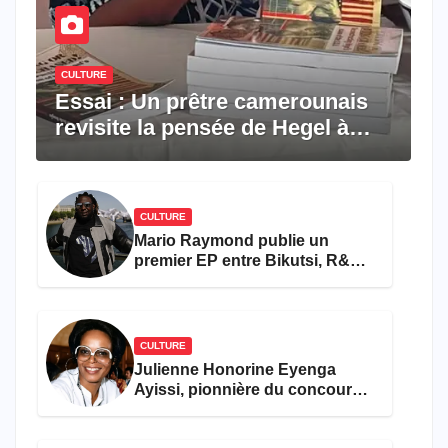
CULTURE
Essai : Un prêtre camerounais
revisite la pensée de Hegel à
travers le rêve américain
CULTURE
Mario Raymond publie un
premier EP entre Bikutsi, R&B
et pop française
CULTURE
Julienne Honorine Eyenga
Ayissi, pionnière du concours
Miss Cameroun, est décédée