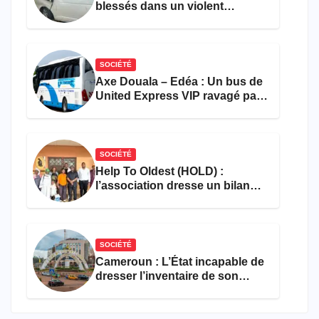
blessés dans un violent
accident près du port
SOCIÉTÉ
Axe Douala – Edéa : Un bus de
United Express VIP ravagé par
les flammes à Missole
SOCIÉTÉ
Help To Oldest (HOLD) :
l’association dresse un bilan
encourageant au premier
semestre de 2026
SOCIÉTÉ
Cameroun : L’État incapable de
dresser l’inventaire de son
propre patrimoine