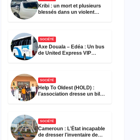
Kribi : un mort et plusieurs
blessés dans un violent
accident près du port
SOCIÉTÉ
Axe Douala – Edéa : Un bus
de United Express VIP
ravagé par les flammes à
Missole
SOCIÉTÉ
Help To Oldest (HOLD) :
l’association dresse un bilan
encourageant au premier
semestre de 2026
SOCIÉTÉ
Cameroun : L’État incapable
de dresser l’inventaire de