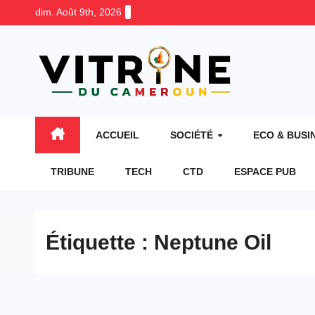
Skip
dim. Août 9th, 2026
to
content
ACCUEIL
SOCIÉTÉ
ECO & BUSI
TRIBUNE
TECH
CTD
ESPACE PUB
Étiquette :
Neptune Oil