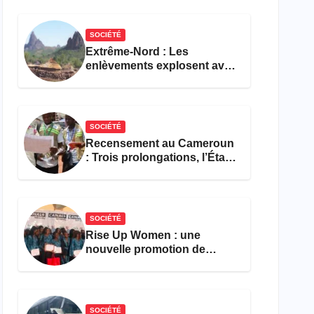
réforme des formations en
hôtellerie-restauration
SOCIÉTÉ
Extrême-Nord : Les
enlèvements explosent avec
308 victimes en trois mois
SOCIÉTÉ
Recensement au Cameroun
: Trois prolongations, l’État
ne parvient toujours pas à
achever le comptage de la
population
SOCIÉTÉ
Rise Up Women : une
nouvelle promotion de
femmes outillées pour
l’emploi et l’entrepreneuriat
SOCIÉTÉ