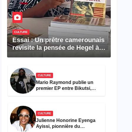
CULTURE
Essai : Un prêtre camerounais
revisite la pensée de Hegel à
travers le rêve américain
CULTURE
Mario Raymond publie un
premier EP entre Bikutsi,
R&B et pop française
CULTURE
Julienne Honorine Eyenga
Ayissi, pionnière du