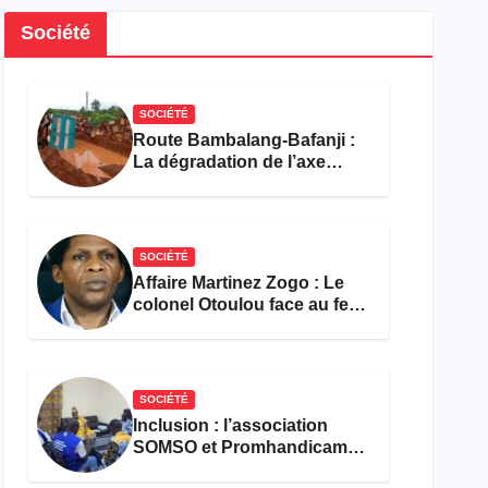
Société
SOCIÉTÉ
Route Bambalang-Bafanji :
La dégradation de l’axe
asphyxie les activités
économiques
SOCIÉTÉ
Affaire Martinez Zogo : Le
colonel Otoulou face au feu
croisé des avocats de la
défense
SOCIÉTÉ
Inclusion : l’association
SOMSO et Promhandicam
militent en faveur d’une