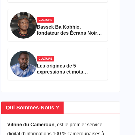
concours Miss Cameroun,
est décédée
CULTURE
Bassek Ba Kobhio,
fondateur des Écrans Noirs,
décède à 69 ans
CULTURE
Les origines de 5
expressions et mots
camfranglais à connaître en
2026
Qui Sommes-Nous ?
Vitrine du Cameroun
, est le premier service
digital d’informations 100 % camerounaises à