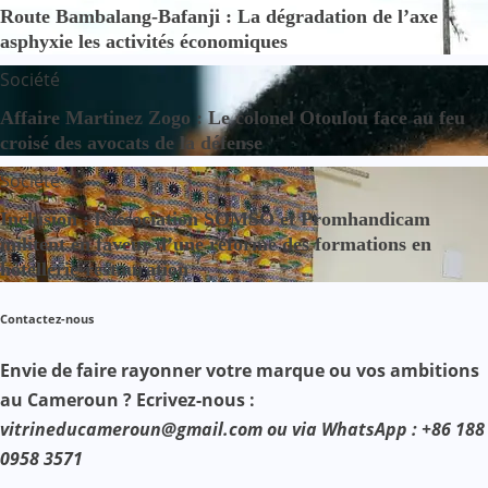
Route Bambalang-Bafanji : La dégradation de l’axe
asphyxie les activités économiques
Société
Affaire Martinez Zogo : Le colonel Otoulou face au feu
croisé des avocats de la défense
Société
Inclusion : l’association SOMSO et Promhandicam
militent en faveur d’une réforme des formations en
hôtellerie-restauration
Contactez-nous
Envie de faire rayonner votre marque ou vos ambitions
au Cameroun ? Ecrivez-nous :
vitrineducameroun@gmail.com ou via WhatsApp : +86 188
0958 3571