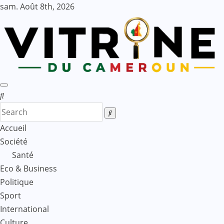
Skip
sam. Août 8th, 2026
to
content
Accueil
Société
Santé
Eco & Business
Politique
Sport
International
Culture