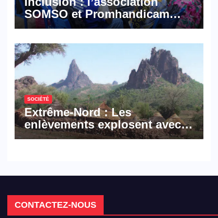
Inclusion : l’association
SOMSO et Promhandicam
militent en faveur d’une
réforme des formations en
hôtellerie-restauration
SOCIÉTÉ
Extrême-Nord : Les
enlèvements explosent avec
308 victimes en trois mois
CONTACTEZ-NOUS