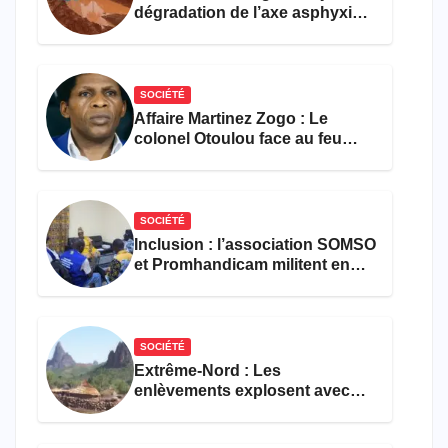
dégradation de l’axe asphyxie
les activités économiques
SOCIÉTÉ
Affaire Martinez Zogo : Le
colonel Otoulou face au feu
croisé des avocats de la
défense
SOCIÉTÉ
Inclusion : l’association SOMSO
et Promhandicam militent en
faveur d’une réforme des
formations en hôtellerie-
restauration
SOCIÉTÉ
Extrême-Nord : Les
enlèvements explosent avec
308 victimes en trois mois