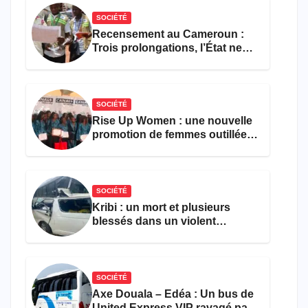
SOCIÉTÉ
Recensement au Cameroun :
Trois prolongations, l’État ne
parvient toujours pas à achever
le comptage de la population
SOCIÉTÉ
Rise Up Women : une nouvelle
promotion de femmes outillées
pour l’emploi et
l’entrepreneuriat
SOCIÉTÉ
Kribi : un mort et plusieurs
blessés dans un violent
accident près du port
SOCIÉTÉ
Axe Douala – Edéa : Un bus de
United Express VIP ravagé par