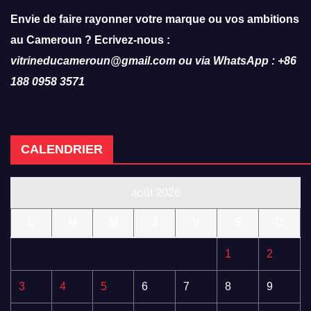
Envie de faire rayonner votre marque ou vos ambitions
au Cameroun ? Ecrivez-nous :
vitrineducameroun@gmail.com ou via WhatsApp : +86
188 0958 3571
CALENDRIER
août 2026
L
M
M
J
V
S
D
1
2
3
4
5
6
7
8
9