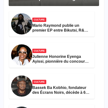
travers le rêve américain
CULTURE
Mario Raymond publie un
premier EP entre Bikutsi, R&B
et pop française
CULTURE
Julienne Honorine Eyenga
Ayissi, pionnière du concours
Miss Cameroun, est décédée
CULTURE
Bassek Ba Kobhio, fondateur
des Écrans Noirs, décède à 69
ans