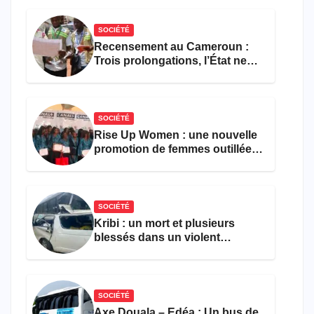
SOCIÉTÉ
Recensement au Cameroun :
Trois prolongations, l’État ne
parvient toujours pas à achever
le comptage de la population
SOCIÉTÉ
Rise Up Women : une nouvelle
promotion de femmes outillées
pour l’emploi et
l’entrepreneuriat
SOCIÉTÉ
Kribi : un mort et plusieurs
blessés dans un violent
accident près du port
SOCIÉTÉ
Axe Douala – Edéa : Un bus de