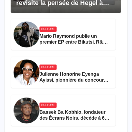
revisite la pensée de Hegel à
travers le rêve américain
CULTURE
Mario Raymond publie un
premier EP entre Bikutsi, R&B
et pop française
CULTURE
Julienne Honorine Eyenga
Ayissi, pionnière du concours
Miss Cameroun, est décédée
CULTURE
Bassek Ba Kobhio, fondateur
des Écrans Noirs, décède à 69
ans