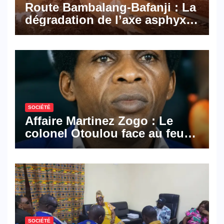
Route Bambalang-Bafanji : La
dégradation de l’axe asphyxie
les activités économiques
SOCIÉTÉ
Affaire Martinez Zogo : Le
colonel Otoulou face au feu
croisé des avocats de la
défense
SOCIÉTÉ