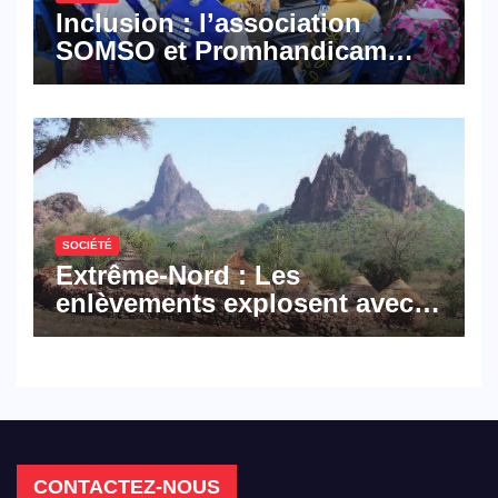
Inclusion : l’association
SOMSO et Promhandicam
militent en faveur d’une
réforme des formations en
hôtellerie-restauration
SOCIÉTÉ
Extrême-Nord : Les
enlèvements explosent avec
308 victimes en trois mois
CONTACTEZ-NOUS