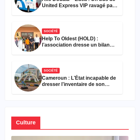
United Express VIP ravagé par
les flammes à Missole
SOCIÉTÉ
Help To Oldest (HOLD) :
l’association dresse un bilan
encourageant au premier
semestre de 2026
SOCIÉTÉ
Cameroun : L’État incapable de
dresser l’inventaire de son
propre patrimoine
Culture