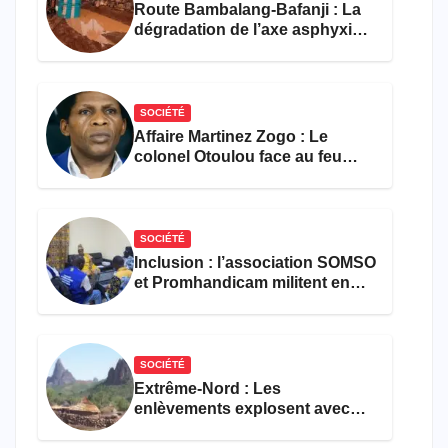
Route Bambalang-Bafanji : La
dégradation de l’axe asphyxie
les activités économiques
SOCIÉTÉ
Affaire Martinez Zogo : Le
colonel Otoulou face au feu
croisé des avocats de la
défense
SOCIÉTÉ
Inclusion : l’association SOMSO
et Promhandicam militent en
faveur d’une réforme des
formations en hôtellerie-
restauration
SOCIÉTÉ
Extrême-Nord : Les
enlèvements explosent avec
308 victimes en trois mois