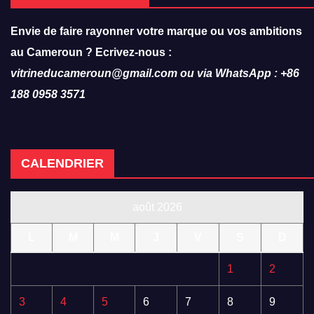
Envie de faire rayonner votre marque ou vos ambitions
au Cameroun ? Ecrivez-nous :
vitrineducameroun@gmail.com ou via WhatsApp : +86
188 0958 3571
CALENDRIER
août 2026
L
M
M
J
V
S
D
1
2
3
4
5
6
7
8
9