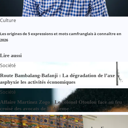
Culture
Les origines de 5 expressions et mots camfranglais à connaître en
2026
Lire aussi
Société
Route Bambalang-Bafanji : La dégradation de l’axe
asphyxie les activités économiques
Société
Affaire Martinez Zogo : Le colonel Otoulou face au feu
croisé des avocats de la défense
Société