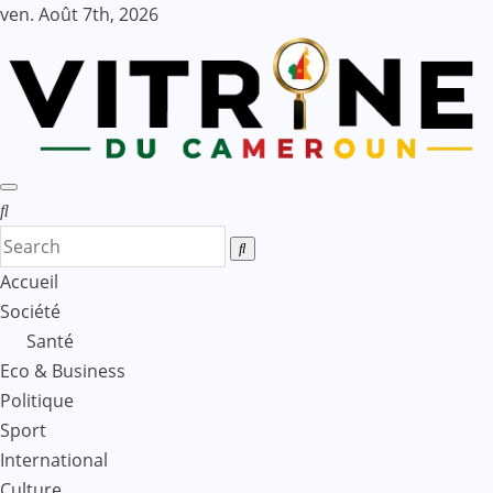
Skip
ven. Août 7th, 2026
to
content
Accueil
Société
Santé
Eco & Business
Politique
Sport
International
Culture