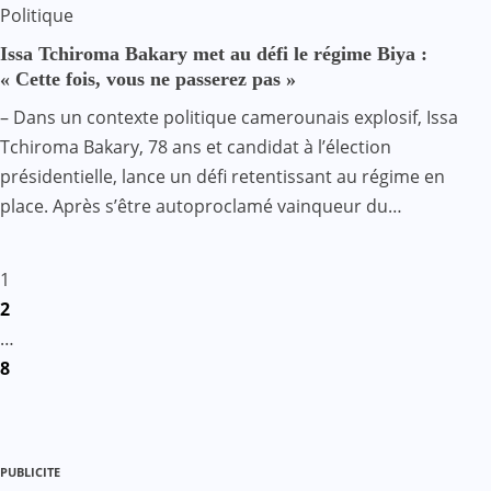
Politique
Issa Tchiroma Bakary met au défi le régime Biya :
« Cette fois, vous ne passerez pas »
– Dans un contexte politique camerounais explosif, Issa
Tchiroma Bakary, 78 ans et candidat à l’élection
présidentielle, lance un défi retentissant au régime en
place. Après s’être autoproclamé vainqueur du…
Pagination
1
2
des
…
8
publications
PUBLICITE