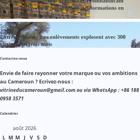
Inclusion : l’association SOMSO et Promhandicam
militent en faveur d’une réforme des formations en
hôtellerie-restauration
Société
Extrême-Nord : Les enlèvements explosent avec 308
victimes en trois mois
Contactez-nous
Envie de faire rayonner votre marque ou vos ambitions
au Cameroun ? Ecrivez-nous :
vitrineducameroun@gmail.com ou via WhatsApp : +86 188
0958 3571
Calendrier
août 2026
L
M
M
J
V
S
D