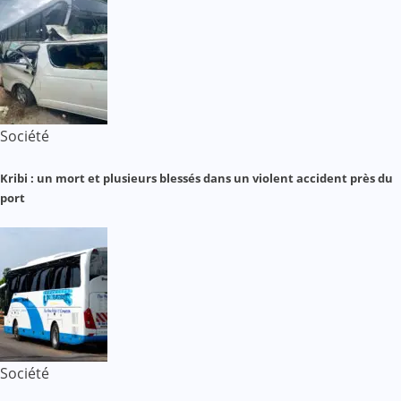
Société
Kribi : un mort et plusieurs blessés dans un violent accident près du
port
Société