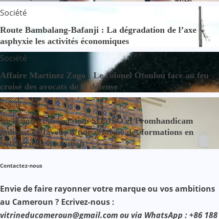
Société
Route Bambalang-Bafanji : La dégradation de l’axe
asphyxie les activités économiques
Société
Affaire Martinez Zogo : Le colonel Otoulou face au feu
croisé des avocats de la défense
Société
Inclusion : l’association SOMSO et Promhandicam
militent en faveur d’une réforme des formations en
hôtellerie-restauration
Contactez-nous
Envie de faire rayonner votre marque ou vos ambitions
au Cameroun ? Ecrivez-nous :
vitrineducameroun@gmail.com ou via WhatsApp : +86 188