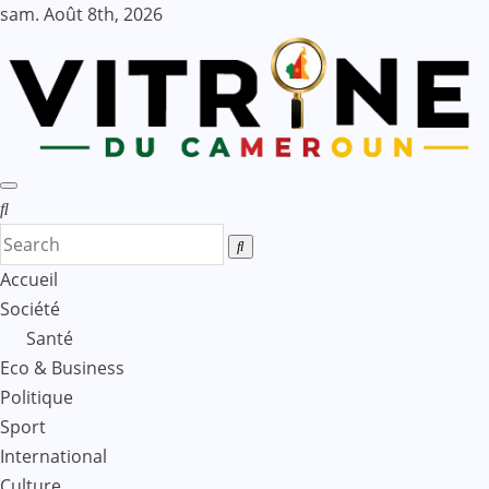
Skip
sam. Août 8th, 2026
to
content
Accueil
Société
Santé
Eco & Business
Politique
Sport
International
Culture