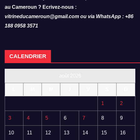
au Cameroun ? Ecrivez-nous :
vitrineducameroun@gmail.com ou via WhatsApp : +86
188 0958 3571
CALENDRIER
août 2026
L
M
M
J
V
S
D
1
2
3
4
5
6
7
8
9
10
11
12
13
14
15
16