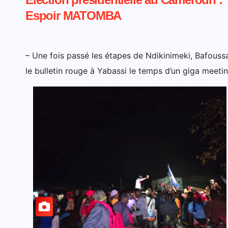
Espoir MATOMBA
– Une fois passé les étapes de Ndikinimeki, Bafous
le bulletin rouge à Yabassi le temps d’un giga meet