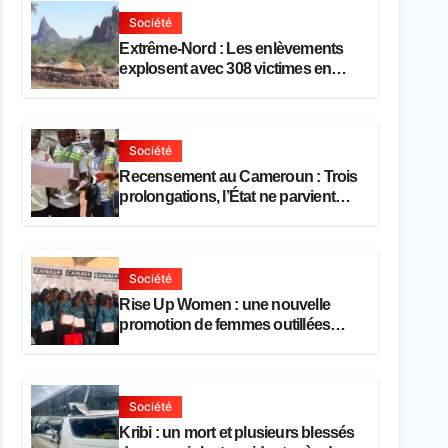
Société
Extrême-Nord : Les enlèvements
explosent avec 308 victimes en
trois mois
Société
Recensement au Cameroun : Trois
prolongations, l’État ne parvient
toujours pas à achever le
comptage de la population
Société
Rise Up Women : une nouvelle
promotion de femmes outillées
pour l’emploi et l’entrepreneuriat
Société
Kribi : un mort et plusieurs blessés