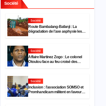
Société
Société
Route Bambalang-Bafanji : La
dégradation de l’axe asphyxie les
activités économiques
Société
Affaire Martinez Zogo : Le colonel
Otoulou face au feu croisé des
avocats de la défense
Société
Inclusion : l’association SOMSO et
Promhandicam militent en faveur
d’une réforme des formations en
hôtellerie-restauration