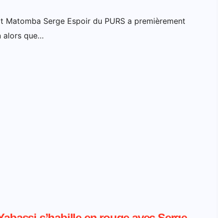
didat Matomba Serge Espoir du PURS a premièrement
n alors que…
Yabassi s’habille en rouge avec Serge