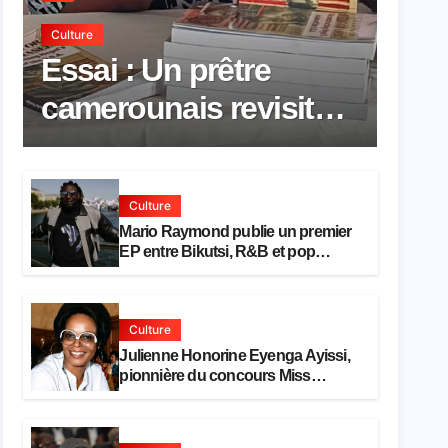
Culture
Essai : Un prêtre
camerounais revisite
la pensée de Hegel à
travers le rêve
Culture
américain
Mario Raymond publie un premier
EP entre Bikutsi, R&B et pop
française
Culture
Julienne Honorine Eyenga Ayissi,
pionnière du concours Miss
Cameroun, est décédée