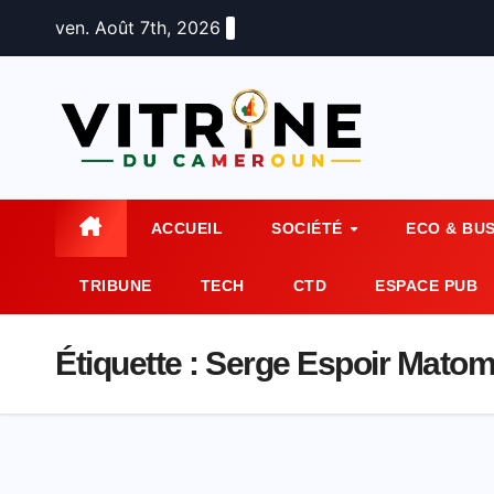
Skip
ven. Août 7th, 2026
to
content
ACCUEIL
SOCIÉTÉ
ECO & BU
TRIBUNE
TECH
CTD
ESPACE PUB
Étiquette :
Serge Espoir Mato