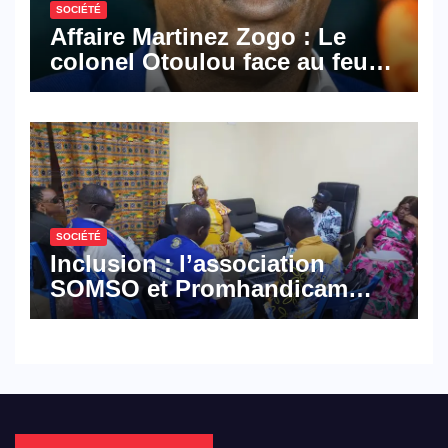
SOCIÉTÉ
Affaire Martinez Zogo : Le
colonel Otoulou face au feu
croisé des avocats de la
défense
SOCIÉTÉ
Inclusion : l’association
SOMSO et Promhandicam
militent en faveur d’une
réforme des formations en
hôtellerie-restauration