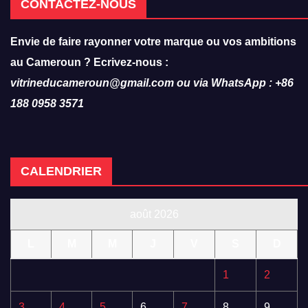
CONTACTEZ-NOUS
Envie de faire rayonner votre marque ou vos ambitions
au Cameroun ? Ecrivez-nous :
vitrineducameroun@gmail.com ou via WhatsApp : +86
188 0958 3571
CALENDRIER
août 2026
L
M
M
J
V
S
D
1
2
3
4
5
6
7
8
9