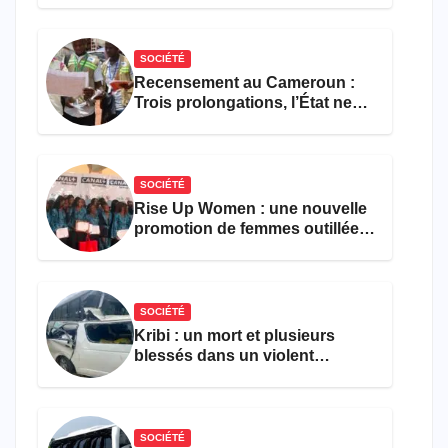
SOCIÉTÉ
Recensement au Cameroun :
Trois prolongations, l’État ne
parvient toujours pas à achever
le comptage de la population
SOCIÉTÉ
Rise Up Women : une nouvelle
promotion de femmes outillées
pour l’emploi et
l’entrepreneuriat
SOCIÉTÉ
Kribi : un mort et plusieurs
blessés dans un violent
accident près du port
SOCIÉTÉ