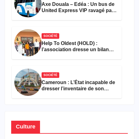
Axe Douala – Edéa : Un bus de
United Express VIP ravagé par
les flammes à Missole
SOCIÉTÉ
Help To Oldest (HOLD) :
l’association dresse un bilan
encourageant au premier
semestre de 2026
SOCIÉTÉ
Cameroun : L’État incapable de
dresser l’inventaire de son
propre patrimoine
Culture