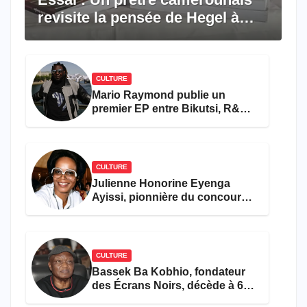
revisite la pensée de Hegel à
travers le rêve américain
CULTURE
Mario Raymond publie un
premier EP entre Bikutsi, R&B
et pop française
CULTURE
Julienne Honorine Eyenga
Ayissi, pionnière du concours
Miss Cameroun, est décédée
CULTURE
Bassek Ba Kobhio, fondateur
des Écrans Noirs, décède à 69
ans