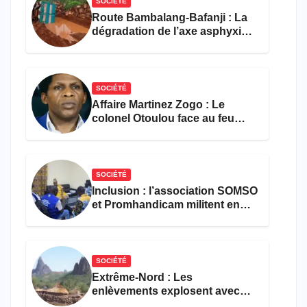
SOCIÉTÉ
Route Bambalang-Bafanji : La
dégradation de l’axe asphyxie
les activités économiques
SOCIÉTÉ
Affaire Martinez Zogo : Le
colonel Otoulou face au feu
croisé des avocats de la
défense
SOCIÉTÉ
Inclusion : l’association SOMSO
et Promhandicam militent en
faveur d’une réforme des
formations en hôtellerie-
restauration
SOCIÉTÉ
Extrême-Nord : Les
enlèvements explosent avec
308 victimes en trois mois