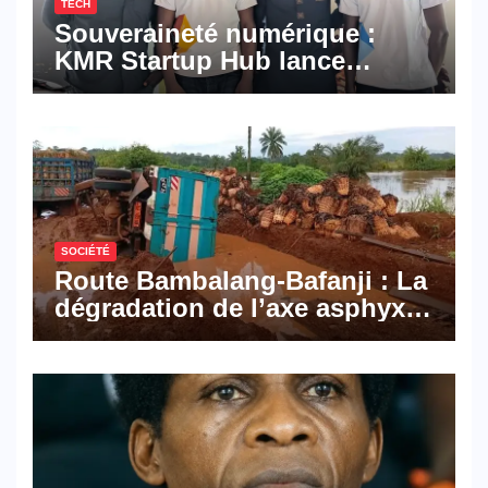
TECH
Souveraineté numérique :
KMR Startup Hub lance
Pyramid Browser et Pyramid
Mail, deux solutions
numériques made in
Cameroon
SOCIÉTÉ
Route Bambalang-Bafanji : La
dégradation de l’axe asphyxie
les activités économiques