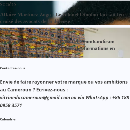
Société
Affaire Martinez Zogo : Le colonel Otoulou face au feu
croisé des avocats de la défense
Société
Inclusion : l’association SOMSO et Promhandicam
militent en faveur d’une réforme des formations en
hôtellerie-restauration
Contactez-nous
Envie de faire rayonner votre marque ou vos ambitions
au Cameroun ? Ecrivez-nous :
vitrineducameroun@gmail.com ou via WhatsApp : +86 188
0958 3571
Calendrier