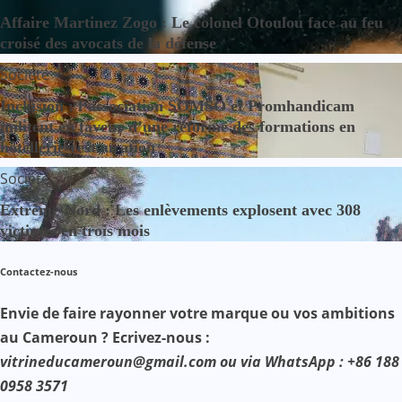
Affaire Martinez Zogo : Le colonel Otoulou face au feu
croisé des avocats de la défense
Société
Inclusion : l’association SOMSO et Promhandicam
militent en faveur d’une réforme des formations en
hôtellerie-restauration
Société
Extrême-Nord : Les enlèvements explosent avec 308
victimes en trois mois
Contactez-nous
Envie de faire rayonner votre marque ou vos ambitions
au Cameroun ? Ecrivez-nous :
vitrineducameroun@gmail.com ou via WhatsApp : +86 188
0958 3571