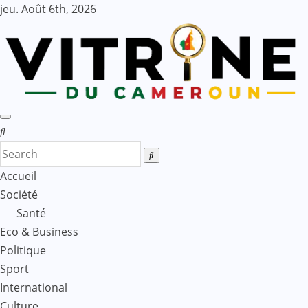
Skip
jeu. Août 6th, 2026
to
content
Accueil
Société
Santé
Eco & Business
Politique
Sport
International
Culture