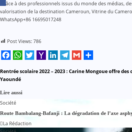
Grâce à des professionnels issus du monde des médias, des af
valorisation de la destination Cameroun, Vitrine du Came
WhatsApp+86 16695017248
Post Views:
786
Facebook
WhatsApp
Twitter
Yahoo
LinkedIn
Telegram
Gmail
Share
Mail
N
Rentrée scolaire 2022 – 2023 : Carine Mongoue offre de
Yaoundé
a
Lire aussi
v
Société
i
Route Bambalang-Bafanji : La dégradation de l’axe asphyx
g
La Rédaction
Société