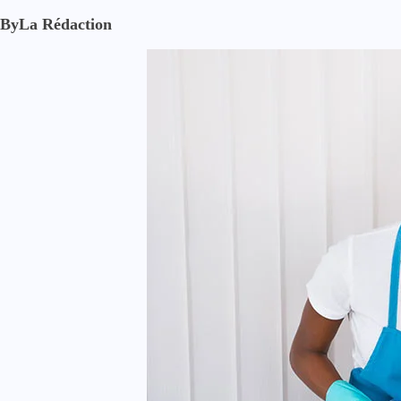
By
La Rédaction