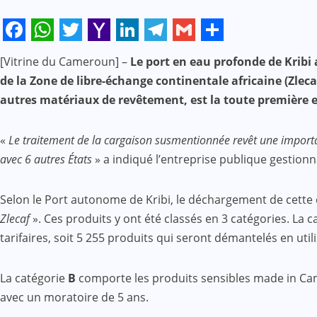
Facebook
WhatsApp
Twitter
Yahoo
LinkedIn
Telegram
Gmail
Share
[Vitrine du Cameroun] –
Le port en eau profonde de Kribi 
Mail
de la Zone de libre-échange continentale africaine (Zleca
autres matériaux de revêtement, est la toute première e
«
Le traitement de la cargaison susmentionnée revêt une importan
avec 6 autres États
» a indiqué l’entreprise publique gestionn
Selon le Port autonome de Kribi, le déchargement de cette
Zlecaf
». Ces produits y ont été classés en 3 catégories. La 
tarifaires, soit 5 255 produits qui seront démantelés en uti
La catégorie
B
comporte les produits sensibles made in Camer
avec un moratoire de 5 ans.