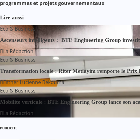
programmes et projets gouvernementaux
a
Lire aussi
v
Eco & Business
i
Ascenseurs intelligents : BTE Engineering Group investit 1
g
La Rédaction
Eco & Business
a
Transformation locale : Riter Metiayim remporte le Prix
t
Esther Lucienne Bekouma
i
Eco & Business
o
Mobilité verticale : BTE Engineering Group lance son aca
n
La Rédaction
d
PUBLICITE