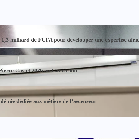
,3 milliard de FCFA pour développer une expertise africain
 Pierre Castel 2026 au Cameroun
démie dédiée aux métiers de l’ascenseur