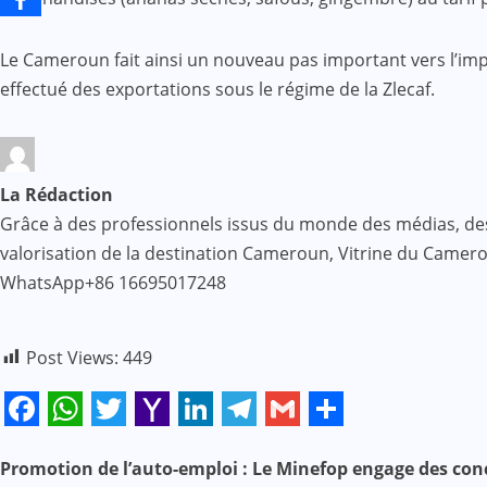
Le Cameroun fait ainsi un nouveau pas important vers l’impul
effectué des exportations sous le régime de la Zlecaf.
La Rédaction
Grâce à des professionnels issus du monde des médias, des af
valorisation de la destination Cameroun, Vitrine du Came
WhatsApp+86 16695017248
Post Views:
449
Facebook
WhatsApp
Twitter
Yahoo
LinkedIn
Telegram
Gmail
Share
Mail
Promotion de l’auto-emploi : Le Minefop engage des conc
N