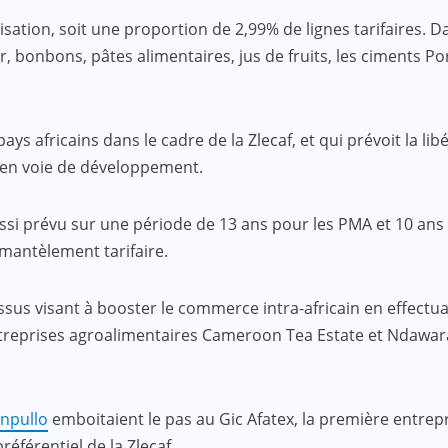
sation, soit une proportion de 2,99% de lignes tarifaires. Dan
bonbons, pâtes alimentaires, jus de fruits, les ciments Port
ys africains dans le cadre de la Zlecaf, et qui prévoit la lib
x en voie de développement.
si prévu sur une période de 13 ans pour les PMA et 10 ans 
mantèlement tarifaire.
sus visant à booster le commerce intra-africain en effectu
reprises agroalimentaires Cameroon Tea Estate et Ndawara Te
anpullo
emboitaient le pas au Gic Afatex, la première entrep
éférentiel de la Zlecaf.