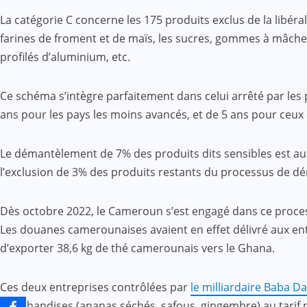
La catégorie C concerne les 175 produits exclus de la libérali
farines de froment et de maïs, les sucres, gommes à mâcher, 
profilés d’aluminium, etc.
Ce schéma s’intègre parfaitement dans celui arrêté par les pa
ans pour les pays les moins avancés, et de 5 ans pour ceu
Le démantèlement de 7% des produits dits sensibles est aus
l’exclusion de 3% des produits restants du processus de dé
Dès octobre 2022, le Cameroun s’est engagé dans ce proces
Les douanes camerounaises avaient en effet délivré aux ent
d’exporter 38,6 kg de thé camerounais vers le Ghana.
Ces deux entreprises contrôlées par
le milliardaire Baba D
marchandises (ananas séchés, safous, gingembre) au tarif pr