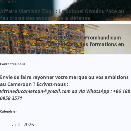
Société
Affaire Martinez Zogo : Le colonel Otoulou face au
feu croisé des avocats de la défense
Société
Inclusion : l’association SOMSO et Promhandicam
militent en faveur d’une réforme des formations en
hôtellerie-restauration
Contactez-nous
Envie de faire rayonner votre marque ou vos ambitions
au Cameroun ? Ecrivez-nous :
vitrineducameroun@gmail.com ou via WhatsApp : +86 188
0958 3571
Calendrier
août 2026