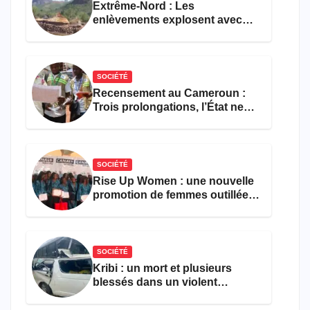
Extrême-Nord : Les
enlèvements explosent avec
308 victimes en trois mois
SOCIÉTÉ
Recensement au Cameroun :
Trois prolongations, l’État ne
parvient toujours pas à achever
le comptage de la population
SOCIÉTÉ
Rise Up Women : une nouvelle
promotion de femmes outillées
pour l’emploi et
l’entrepreneuriat
SOCIÉTÉ
Kribi : un mort et plusieurs
blessés dans un violent
accident près du port