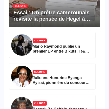
CULTURE
Essai : Un prêtre camerounais
revisite la pensée de Hegel à
travers le rêve américain
CULTURE
Mario Raymond publie un
premier EP entre Bikutsi, R&B
et pop française
CULTURE
Julienne Honorine Eyenga
Ayissi, pionnière du concours
Miss Cameroun, est décédée
CULTURE