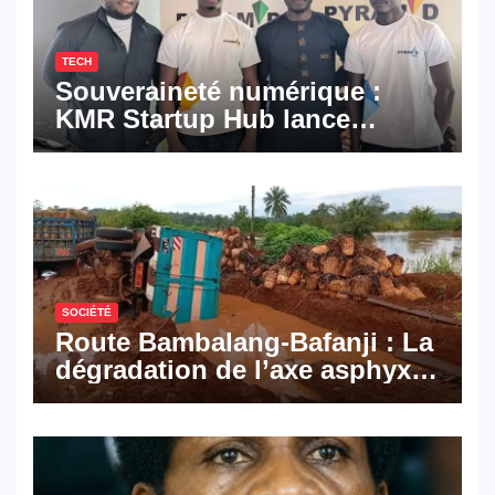
TECH
Souveraineté numérique :
KMR Startup Hub lance
Pyramid Browser et Pyramid
Mail, deux solutions
numériques made in
Cameroon
SOCIÉTÉ
Route Bambalang-Bafanji : La
dégradation de l’axe asphyxie
les activités économiques