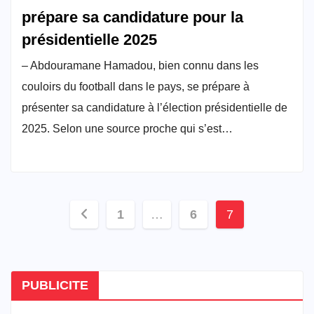
prépare sa candidature pour la
présidentielle 2025
– Abdouramane Hamadou, bien connu dans les
couloirs du football dans le pays, se prépare à
présenter sa candidature à l’élection présidentielle de
2025. Selon une source proche qui s’est…
Pagination
1
…
6
7
des
publications
PUBLICITE