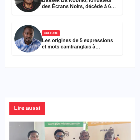
Bassek Ba Kobhio, fondateur
des Écrans Noirs, décède à 69
ans
CULTURE
Les origines de 5 expressions
et mots camfranglais à
connaître en 2026
Lire aussi