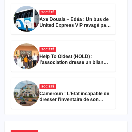
SOCIÉTÉ
Axe Douala – Edéa : Un bus de
United Express VIP ravagé par
les flammes à Missole
SOCIÉTÉ
Help To Oldest (HOLD) :
l’association dresse un bilan
encourageant au premier
semestre de 2026
SOCIÉTÉ
Cameroun : L’État incapable de
dresser l’inventaire de son
propre patrimoine