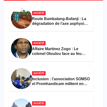
SOCIÉTÉ
Route Bambalang-Bafanji : La
dégradation de l’axe asphyxie
les activités économiques
SOCIÉTÉ
Affaire Martinez Zogo : Le
colonel Otoulou face au feu
croisé des avocats de la
défense
SOCIÉTÉ
Inclusion : l’association SOMSO
et Promhandicam militent en
faveur d’une réforme des
formations en hôtellerie-
restauration
SOCIÉTÉ