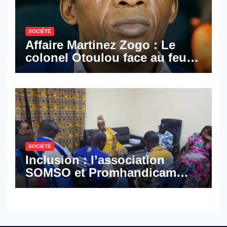
SOCIÉTÉ
Affaire Martinez Zogo : Le
colonel Otoulou face au feu
croisé des avocats de la
défense
SOCIÉTÉ
Inclusion : l’association
SOMSO et Promhandicam
militent en faveur d’une
réforme des formations en
hôtellerie-restauration