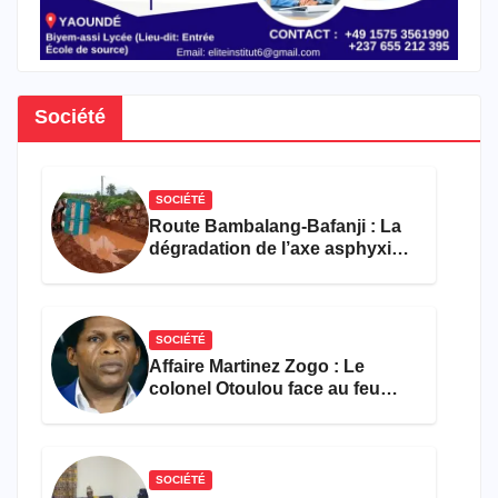
Société
SOCIÉTÉ
Route Bambalang-Bafanji : La
dégradation de l’axe asphyxie
les activités économiques
SOCIÉTÉ
Affaire Martinez Zogo : Le
colonel Otoulou face au feu
croisé des avocats de la
défense
SOCIÉTÉ