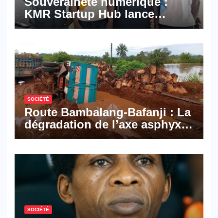
Souveraineté numérique :
KMR Startup Hub lance
Pyramid Browser et Pyramid
Mail, deux solutions
numériques made in
Cameroon
SOCIÉTÉ
Route Bambalang-Bafanji : La
dégradation de l’axe asphyxie
les activités économiques
SOCIÉTÉ