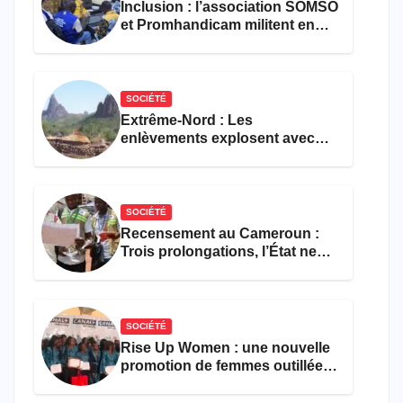
Inclusion : l’association SOMSO
et Promhandicam militent en
faveur d’une réforme des
formations en hôtellerie-
restauration
SOCIÉTÉ
Extrême-Nord : Les
enlèvements explosent avec
308 victimes en trois mois
SOCIÉTÉ
Recensement au Cameroun :
Trois prolongations, l’État ne
parvient toujours pas à achever
le comptage de la population
SOCIÉTÉ
Rise Up Women : une nouvelle
promotion de femmes outillées
pour l’emploi et
l’entrepreneuriat