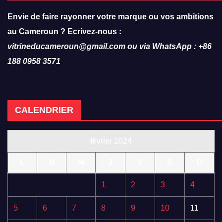
Envie de faire rayonner votre marque ou vos ambitions
au Cameroun ? Ecrivez-nous :
vitrineducameroun@gmail.com ou via WhatsApp : +86
188 0958 3571
CALENDRIER
février 2024
L
M
M
J
V
S
D
1
2
3
4
5
6
7
8
9
10
11