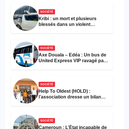
SOCIÉTÉ
Kribi : un mort et plusieurs
blessés dans un violent
accident près du port
SOCIÉTÉ
Axe Douala – Edéa : Un bus de
United Express VIP ravagé par
les flammes à Missole
SOCIÉTÉ
Help To Oldest (HOLD) :
l’association dresse un bilan
encourageant au premier
semestre de 2026
SOCIÉTÉ
Cameroun : L’État incapable de