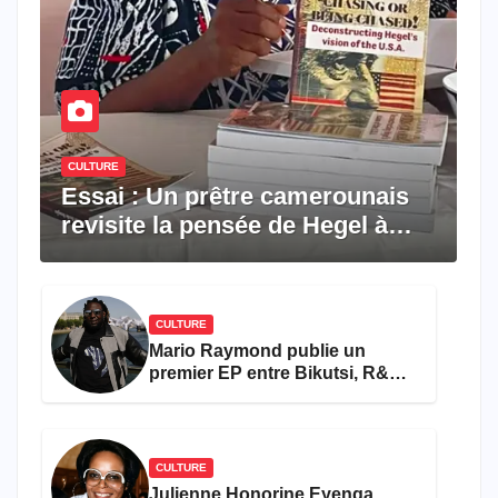
CULTURE
Essai : Un prêtre camerounais
revisite la pensée de Hegel à
travers le rêve américain
CULTURE
Mario Raymond publie un
premier EP entre Bikutsi, R&B
et pop française
CULTURE
Julienne Honorine Eyenga