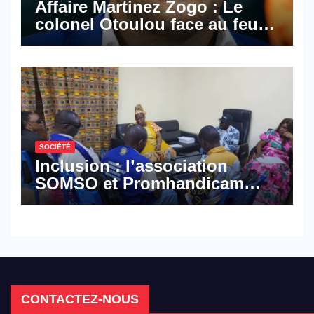
Affaire Martinez Zogo : Le
colonel Otoulou face au feu
croisé des avocats de la
défense
SOCIÉTÉ
Inclusion : l’association
SOMSO et Promhandicam
militent en faveur d’une
réforme des formations en
hôtellerie-restauration
CONTACTEZ-NOUS