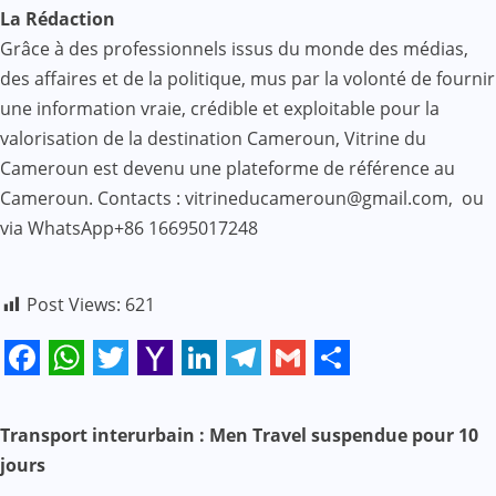
La Rédaction
Grâce à des professionnels issus du monde des médias,
des affaires et de la politique, mus par la volonté de fournir
une information vraie, crédible et exploitable pour la
valorisation de la destination Cameroun, Vitrine du
Cameroun est devenu une plateforme de référence au
Cameroun. Contacts : vitrineducameroun@gmail.com, ou
via WhatsApp+86 16695017248
Post Views:
621
Facebook
WhatsApp
Twitter
Yahoo
LinkedIn
Telegram
Gmail
Share
Mail
N
Transport interurbain : Men Travel suspendue pour 10
jours
a