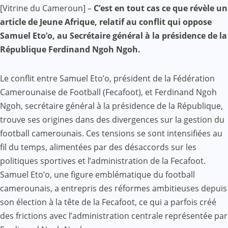
Facebook
WhatsApp
Twitter
Yahoo
LinkedIn
Telegram
Gmail
Share
[Vitrine du Cameroun] –
C’est en tout cas ce que révèle un
Mail
article de Jeune Afrique, relatif au conflit qui oppose
Samuel Eto’o, au Secrétaire général à la présidence de la
République Ferdinand Ngoh Ngoh.
Le conflit entre Samuel Eto’o, président de la Fédération
Camerounaise de Football (Fecafoot), et Ferdinand Ngoh
Ngoh, secrétaire général à la présidence de la République,
trouve ses origines dans des divergences sur la gestion du
football camerounais. Ces tensions se sont intensifiées au
fil du temps, alimentées par des désaccords sur les
politiques sportives et l’administration de la Fecafoot.
Samuel Eto’o, une figure emblématique du football
camerounais, a entrepris des réformes ambitieuses depuis
son élection à la tête de la Fecafoot, ce qui a parfois créé
des frictions avec l’administration centrale représentée par