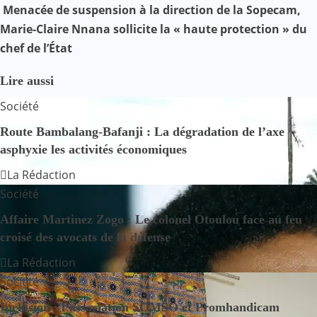
Menacée de suspension à la direction de la Sopecam,
v
Marie-Claire Nnana sollicite la « haute protection » du
i
chef de l’État
g
Lire aussi
a
Société
t
Route Bambalang-Bafanji : La dégradation de l’axe
asphyxie les activités économiques
i
La Rédaction
o
Société
n
Affaire Martinez Zogo : Le colonel Otoulou face au feu
croisé des avocats de la défense
d
La Rédaction
e
Société
l
Inclusion : l’association SOMSO et Promhandicam