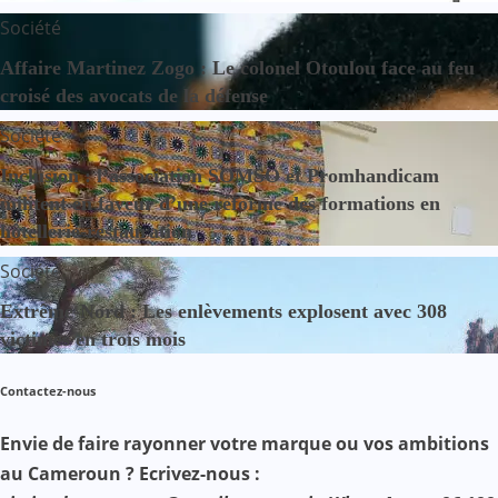
Société
Affaire Martinez Zogo : Le colonel Otoulou face au feu
croisé des avocats de la défense
Société
Inclusion : l’association SOMSO et Promhandicam
militent en faveur d’une réforme des formations en
hôtellerie-restauration
Société
Extrême-Nord : Les enlèvements explosent avec 308
victimes en trois mois
Contactez-nous
Envie de faire rayonner votre marque ou vos ambitions
au Cameroun ? Ecrivez-nous :