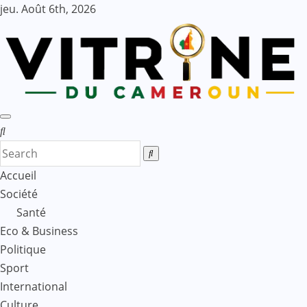
Skip
jeu. Août 6th, 2026
to
content
Accueil
Société
Santé
Eco & Business
Politique
Sport
International
Culture