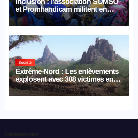
Inclusion : l’association SOMSO
et Promhandicam militent en
faveur d’une réforme des
formations en hôtellerie-
restauration
Société
Extrême-Nord : Les enlèvements
explosent avec 308 victimes en
trois mois
Contactez-nous