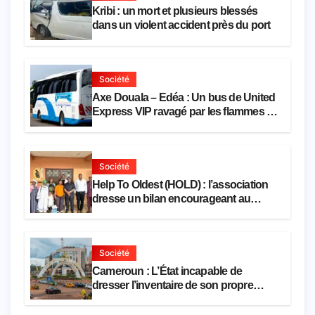
Kribi : un mort et plusieurs blessés
dans un violent accident près du port
Société
Axe Douala – Edéa : Un bus de United
Express VIP ravagé par les flammes à
Missole
Société
Help To Oldest (HOLD) : l’association
dresse un bilan encourageant au
premier semestre de 2026
Société
Cameroun : L’État incapable de
dresser l’inventaire de son propre
patrimoine