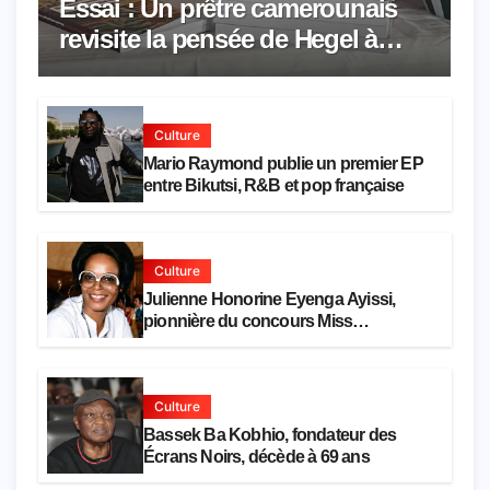
Essai : Un prêtre camerounais
revisite la pensée de Hegel à
travers le rêve américain
Culture
Mario Raymond publie un premier EP
entre Bikutsi, R&B et pop française
Culture
Julienne Honorine Eyenga Ayissi,
pionnière du concours Miss
Cameroun, est décédée
Culture
Bassek Ba Kobhio, fondateur des
Écrans Noirs, décède à 69 ans