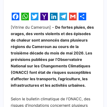
F
W
T
Y
L
T
G
S
[Vitrine du Cameroun] –
De fortes pluies, des
a
h
w
a
i
e
m
h
orages, des vents violents et des épisodes
c
a
i
h
n
l
a
a
de chaleur sont annoncés dans plusieurs
e
t
t
o
k
e
i
r
régions du Cameroun au cours de la
b
s
t
o
e
g
l
e
troisième décade du mois de mai 2026. Les
prévisions publiées par l’Observatoire
o
A
e
M
d
r
National sur les Changements Climatiques
o
p
r
a
I
a
(ONACC) font état de risques susceptibles
k
p
i
n
m
d’affecter les transports, l’agriculture, les
l
infrastructures et les activités urbaines.
Selon le bulletin climatique de l’ONACC, des
risques d’inondations concernent plusieurs