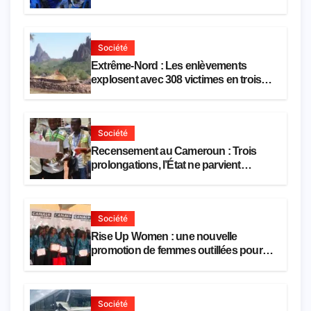
d’une réforme des formations en
hôtellerie-restauration
Société
Extrême-Nord : Les enlèvements
explosent avec 308 victimes en trois
mois
Société
Recensement au Cameroun : Trois
prolongations, l’État ne parvient
toujours pas à achever le comptage de
la population
Société
Rise Up Women : une nouvelle
promotion de femmes outillées pour
l’emploi et l’entrepreneuriat
Société