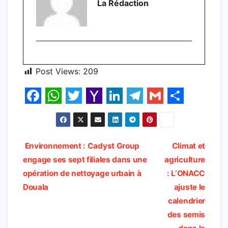
La Rédaction
Post Views:
209
F
W
T
Y
L
T
G
S
a
h
w
a
i
e
m
h
c
a
i
h
n
l
a
a
Navigation
Environnement : Cadyst Group
Climat et
e
t
t
o
k
e
i
r
engage ses sept filiales dans une
agriculture
de
b
s
t
o
e
g
l
e
opération de nettoyage urbain à
: L’ONACC
l’article
Douala
ajuste le
o
A
e
M
d
r
calendrier
o
p
r
a
I
a
des semis
k
p
i
n
m