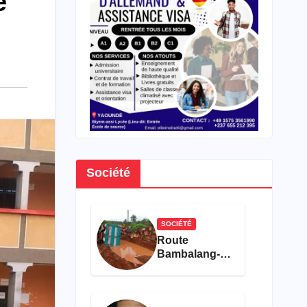
e
Société
SOCIÉTÉ
Route
Bambalang-
Bafanji : La
dégradation
de l’axe