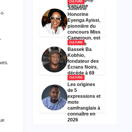
CULTURE
française
Julienne
-t-
Honorine
Eyenga Ayissi,
pionnière du
concours Miss
,
Cameroun, est
CULTURE
décédée
Bassek Ba
Kobhio,
fondateur des
ives.
Écrans Noirs,
décède à 69
CULTURE
ans
Les origines
de 5
expressions et
mots
camfranglais à
connaître en
2026
que