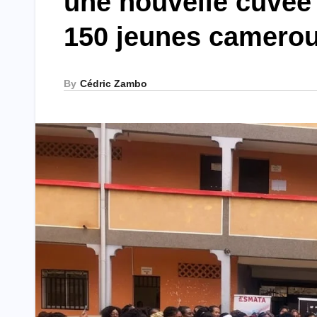
une nouvelle cuvée
150 jeunes camero
By
Cédric Zambo