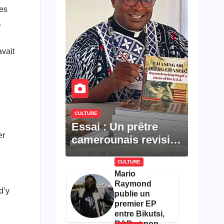
tes
.
avait
CULTURE
Essai : Un prêtre
er
camerounais revisite
la pensée de Hegel à
CULTURE
travers le rêve
Mario
américain
Raymond
d’y
publie un
premier EP
entre Bikutsi,
R&B et pop