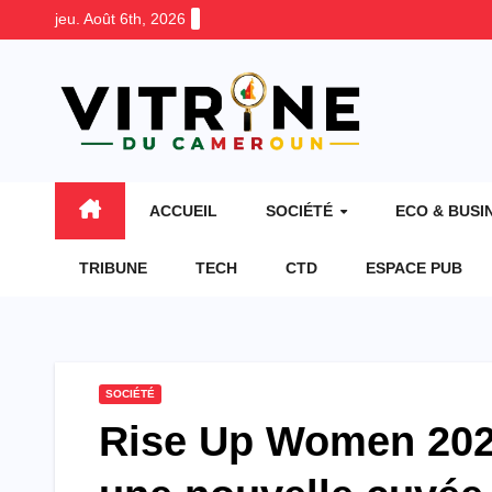
Skip
jeu. Août 6th, 2026
to
content
ACCUEIL
SOCIÉTÉ
ECO & BUSI
TRIBUNE
TECH
CTD
ESPACE PUB
SOCIÉTÉ
Rise Up Women 2026 