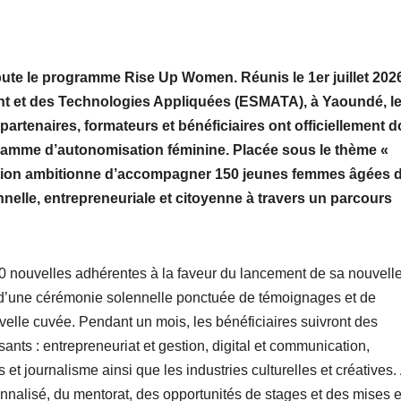
ute le programme Rise Up Women. Réunis le 1er juillet 202
t et des Technologies Appliquées (ESMATA), à Yaoundé, l
partenaires, formateurs et bénéficiaires ont officiellement 
gramme d’autonomisation féminine. Placée sous le thème «
édition ambitionne d’accompagner 150 jeunes femmes âgées 
nnelle, entrepreneuriale et citoyenne à travers un parcours
 nouvelles adhérentes à la faveur du lancement de sa nouvell
s d’une cérémonie solennelle ponctuée de témoignages et de
elle cuvée. Pendant un mois, les bénéficiaires suivront des
ants : entrepreneuriat et gestion, digital et communication,
t journalisme ainsi que les industries culturelles et créatives.
nalisé, du mentorat, des opportunités de stages et des mises 