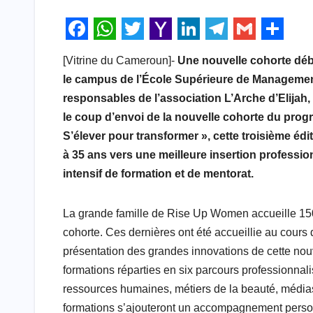
F
W
T
Y
L
T
G
S
[Vitrine du Cameroun]-
Une nouvelle cohorte déb
a
h
w
a
i
e
m
h
le campus de l’École Supérieure de Managemen
c
a
i
h
n
l
a
a
responsables de l’association L’Arche d’Elijah, 
e
t
t
o
k
e
i
r
le coup d’envoi de la nouvelle cohorte du pro
b
s
t
o
e
g
l
e
S’élever pour transformer », cette troisième 
à 35 ans vers une meilleure insertion professio
o
A
e
M
d
r
intensif de formation et de mentorat.
o
p
r
a
I
a
k
p
i
n
m
La grande famille de Rise Up Women accueille 150
l
cohorte. Ces dernières ont été accueillie au cour
présentation des grandes innovations de cette nouv
formations réparties en six parcours professionnalis
ressources humaines, métiers de la beauté, médias e
formations s’ajouteront un accompagnement person