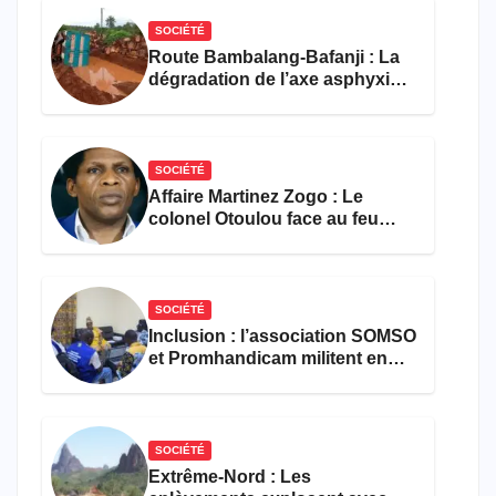
SOCIÉTÉ
Route Bambalang-Bafanji : La
dégradation de l’axe asphyxie
les activités économiques
SOCIÉTÉ
Affaire Martinez Zogo : Le
colonel Otoulou face au feu
croisé des avocats de la
défense
SOCIÉTÉ
Inclusion : l’association SOMSO
et Promhandicam militent en
faveur d’une réforme des
formations en hôtellerie-
restauration
SOCIÉTÉ
Extrême-Nord : Les