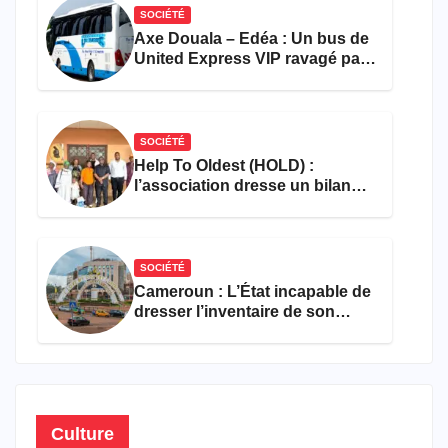
SOCIÉTÉ
Axe Douala – Edéa : Un bus de
United Express VIP ravagé par
les flammes à Missole
SOCIÉTÉ
Help To Oldest (HOLD) :
l’association dresse un bilan
encourageant au premier
semestre de 2026
SOCIÉTÉ
Cameroun : L’État incapable de
dresser l’inventaire de son
propre patrimoine
Culture