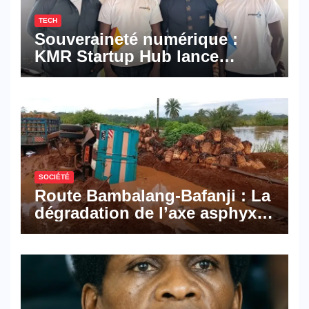
TECH
Souveraineté numérique :
KMR Startup Hub lance
Pyramid Browser et Pyramid
Mail, deux solutions
numériques made in
Cameroon
SOCIÉTÉ
Route Bambalang-Bafanji : La
dégradation de l’axe asphyxie
les activités économiques