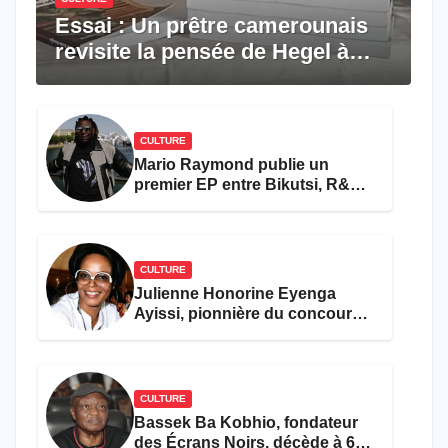
Essai : Un prêtre camerounais
revisite la pensée de Hegel à
travers le rêve américain
CULTURE
Mario Raymond publie un
premier EP entre Bikutsi, R&B
et pop française
CULTURE
Julienne Honorine Eyenga
Ayissi, pionnière du concours
Miss Cameroun, est décédée
CULTURE
Bassek Ba Kobhio, fondateur
des Écrans Noirs, décède à 69