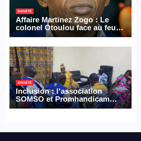
SOCIÉTÉ
Affaire Martinez Zogo : Le
colonel Otoulou face au feu
croisé des avocats de la
défense
SOCIÉTÉ
Inclusion : l’association
SOMSO et Promhandicam
militent en faveur d’une
réforme des formations en
hôtellerie-restauration