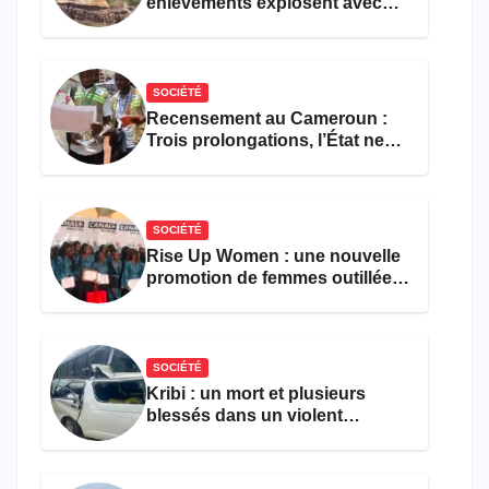
enlèvements explosent avec
308 victimes en trois mois
SOCIÉTÉ
Recensement au Cameroun :
Trois prolongations, l’État ne
parvient toujours pas à achever
le comptage de la population
SOCIÉTÉ
Rise Up Women : une nouvelle
promotion de femmes outillées
pour l’emploi et
l’entrepreneuriat
SOCIÉTÉ
Kribi : un mort et plusieurs
blessés dans un violent
accident près du port