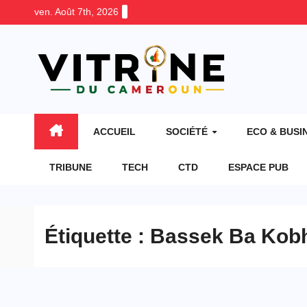
Skip
ven. Août 7th, 2026
to
content
ACCUEIL
SOCIÉTÉ
ECO & BUSI
TRIBUNE
TECH
CTD
ESPACE PUB
Étiquette :
Bassek Ba Kob