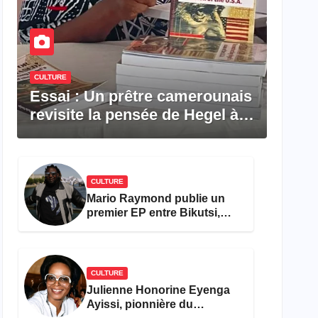
CULTURE
Essai : Un prêtre camerounais
revisite la pensée de Hegel à
travers le rêve américain
CULTURE
Mario Raymond publie un
premier EP entre Bikutsi,
R&B et pop française
CULTURE
Julienne Honorine Eyenga
Ayissi, pionnière du