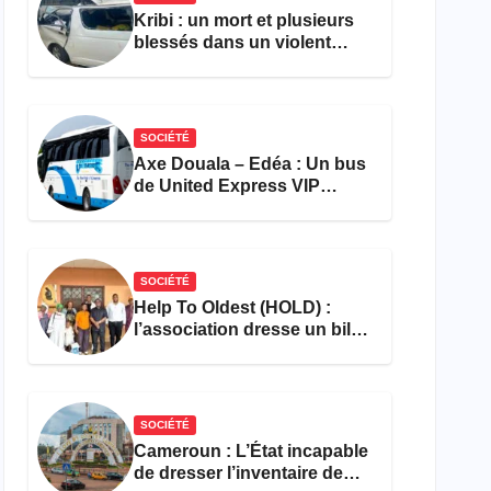
Kribi : un mort et plusieurs
blessés dans un violent
accident près du port
SOCIÉTÉ
Axe Douala – Edéa : Un bus
de United Express VIP
ravagé par les flammes à
Missole
SOCIÉTÉ
Help To Oldest (HOLD) :
l’association dresse un bilan
encourageant au premier
semestre de 2026
SOCIÉTÉ
Cameroun : L’État incapable
de dresser l’inventaire de