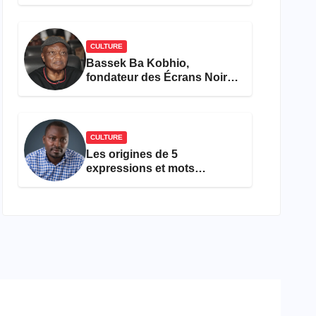
concours Miss Cameroun,
est décédée
CULTURE
Bassek Ba Kobhio,
fondateur des Écrans Noirs,
décède à 69 ans
CULTURE
Les origines de 5
expressions et mots
camfranglais à connaître en
2026