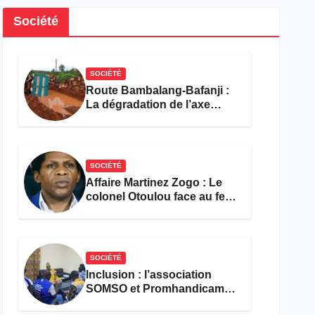
Société
SOCIÉTÉ
Route Bambalang-Bafanji :
La dégradation de l’axe
asphyxie les activités
économiques
SOCIÉTÉ
Affaire Martinez Zogo : Le
colonel Otoulou face au feu
croisé des avocats de la
défense
SOCIÉTÉ
Inclusion : l’association
SOMSO et Promhandicam
militent en faveur d’une