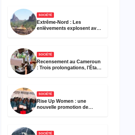
réforme des formations en
hôtellerie-restauration
SOCIÉTÉ
Extrême-Nord : Les
enlèvements explosent avec
308 victimes en trois mois
SOCIÉTÉ
Recensement au Cameroun
: Trois prolongations, l’État
ne parvient toujours pas à
achever le comptage de la
population
SOCIÉTÉ
Rise Up Women : une
nouvelle promotion de
femmes outillées pour
l’emploi et l’entrepreneuriat
SOCIÉTÉ