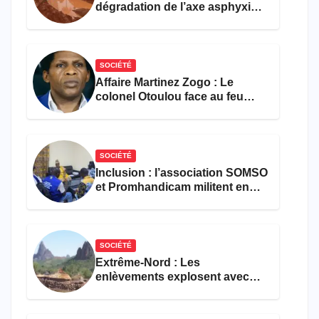
dégradation de l’axe asphyxie
les activités économiques
SOCIÉTÉ
Affaire Martinez Zogo : Le
colonel Otoulou face au feu
croisé des avocats de la
défense
SOCIÉTÉ
Inclusion : l’association SOMSO
et Promhandicam militent en
faveur d’une réforme des
formations en hôtellerie-
restauration
SOCIÉTÉ
Extrême-Nord : Les
enlèvements explosent avec
308 victimes en trois mois