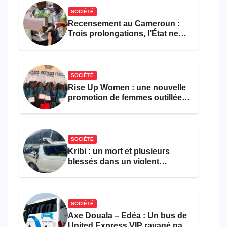
SOCIÉTÉ
Recensement au Cameroun :
Trois prolongations, l’État ne
parvient toujours pas à achever
le comptage de la population
SOCIÉTÉ
Rise Up Women : une nouvelle
promotion de femmes outillées
pour l’emploi et
l’entrepreneuriat
SOCIÉTÉ
Kribi : un mort et plusieurs
blessés dans un violent
accident près du port
SOCIÉTÉ
Axe Douala – Edéa : Un bus de
United Express VIP ravagé par