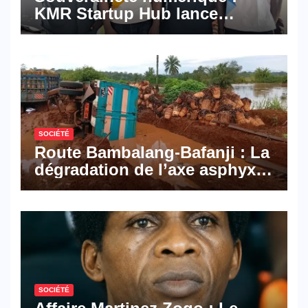
KMR Startup Hub lance
Pyramid Browser et Pyramid
Mail, deux solutions
numériques made in
Cameroon
SOCIÉTÉ
Route Bambalang-Bafanji : La
dégradation de l’axe asphyxie
les activités économiques
SOCIÉTÉ