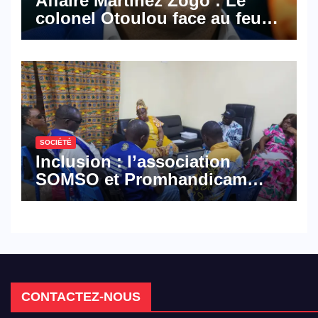
Affaire Martinez Zogo : Le
colonel Otoulou face au feu
croisé des avocats de la
défense
SOCIÉTÉ
Inclusion : l’association
SOMSO et Promhandicam
militent en faveur d’une
réforme des formations en
hôtellerie-restauration
CONTACTEZ-NOUS