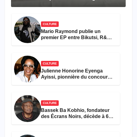
travers le rêve américain
CULTURE
Mario Raymond publie un
premier EP entre Bikutsi, R&B
et pop française
CULTURE
Julienne Honorine Eyenga
Ayissi, pionnière du concours
Miss Cameroun, est décédée
CULTURE
Bassek Ba Kobhio, fondateur
des Écrans Noirs, décède à 69
ans