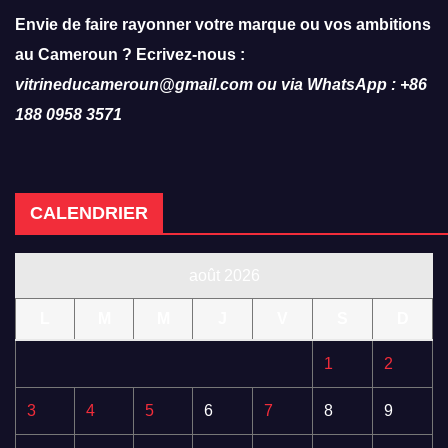
Envie de faire rayonner votre marque ou vos ambitions
au Cameroun ? Ecrivez-nous :
vitrineducameroun@gmail.com ou via WhatsApp : +86
188 0958 3571
CALENDRIER
août 2026
L
M
M
J
V
S
D
1
2
3
4
5
6
7
8
9