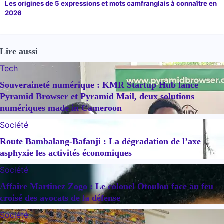
Les origines de 5 expressions et mots camfranglais à connaître en
2026
Lire aussi
Tech
Souveraineté numérique : KMR Startup Hub lance
Pyramid Browser et Pyramid Mail, deux solutions
numériques made in Cameroon
Société
Route Bambalang-Bafanji : La dégradation de l’axe
asphyxie les activités économiques
Société
Affaire Martinez Zogo : Le colonel Otoulou face au feu
croisé des avocats de la défense
Société