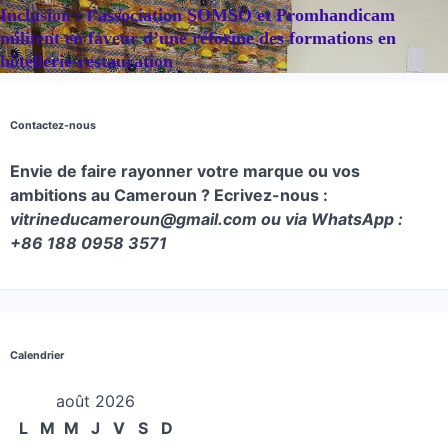
Inclusion : l’association SOMSO et Promhandicam
militent en faveur d’une réforme des formations en
hôtellerie-restauration
Contactez-nous
Envie de faire rayonner votre marque ou vos
ambitions au Cameroun ? Ecrivez-nous :
vitrineducameroun@gmail.com ou via WhatsApp :
+86 188 0958 3571
Calendrier
août 2026
L
M
M
J
V
S
D