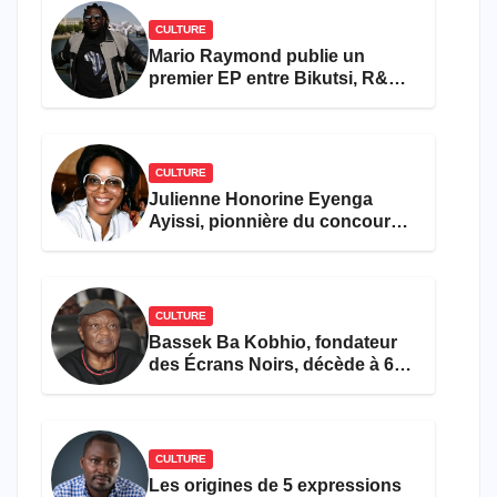
CULTURE
Mario Raymond publie un
premier EP entre Bikutsi, R&B
et pop française
CULTURE
Julienne Honorine Eyenga
Ayissi, pionnière du concours
Miss Cameroun, est décédée
CULTURE
Bassek Ba Kobhio, fondateur
des Écrans Noirs, décède à 69
ans
CULTURE
Les origines de 5 expressions