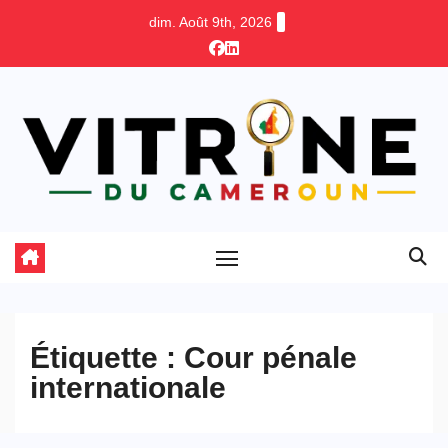
Skip
dim. Août 9th, 2026
to
content
Étiquette :
Cour pénale
internationale