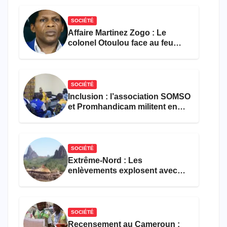
SOCIÉTÉ
Affaire Martinez Zogo : Le
colonel Otoulou face au feu
croisé des avocats de la
défense
SOCIÉTÉ
Inclusion : l’association SOMSO
et Promhandicam militent en
faveur d’une réforme des
formations en hôtellerie-
restauration
SOCIÉTÉ
Extrême-Nord : Les
enlèvements explosent avec
308 victimes en trois mois
SOCIÉTÉ
Recensement au Cameroun :