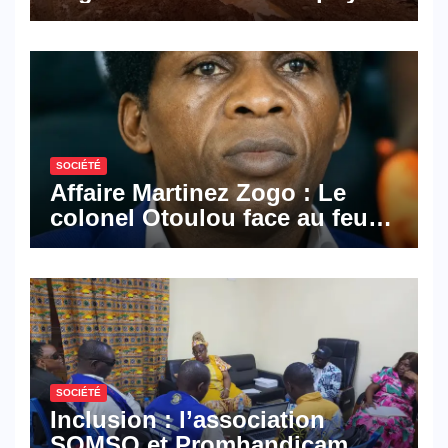
les activités économiques
SOCIÉTÉ
Affaire Martinez Zogo : Le
colonel Otoulou face au feu
croisé des avocats de la
défense
SOCIÉTÉ
Inclusion : l’association
SOMSO et Promhandicam