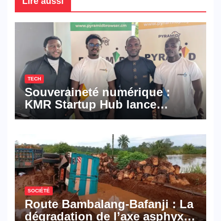
Lire aussi
TECH
Souveraineté numérique :
KMR Startup Hub lance
Pyramid Browser et Pyramid
Mail, deux solutions
numériques made in
Cameroon
SOCIÉTÉ
Route Bambalang-Bafanji : La
dégradation de l’axe asphyxie