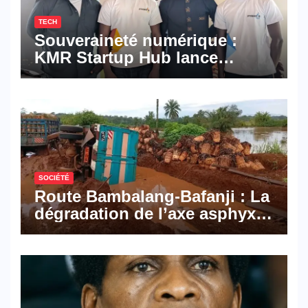
TECH
Souveraineté numérique :
KMR Startup Hub lance
Pyramid Browser et Pyramid
Mail, deux solutions
numériques made in
Cameroon
SOCIÉTÉ
Route Bambalang-Bafanji : La
dégradation de l’axe asphyxie
les activités économiques