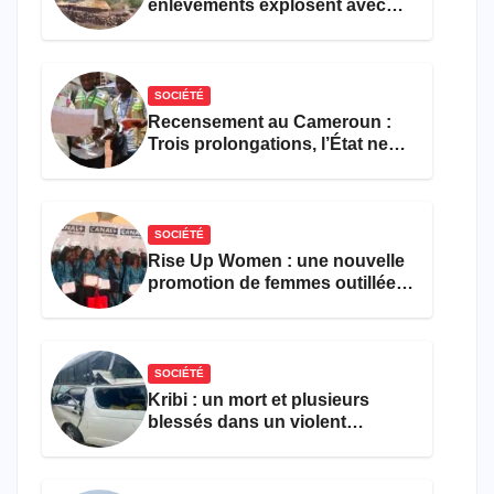
enlèvements explosent avec
308 victimes en trois mois
SOCIÉTÉ
Recensement au Cameroun :
Trois prolongations, l’État ne
parvient toujours pas à achever
le comptage de la population
SOCIÉTÉ
Rise Up Women : une nouvelle
promotion de femmes outillées
pour l’emploi et
l’entrepreneuriat
SOCIÉTÉ
Kribi : un mort et plusieurs
blessés dans un violent
accident près du port