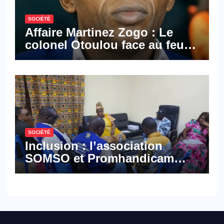
SOCIÉTÉ
Affaire Martinez Zogo : Le
colonel Otoulou face au feu
croisé des avocats de la
défense
SOCIÉTÉ
Inclusion : l’association
SOMSO et Promhandicam
militent en faveur d’une
réforme des formations en
hôtellerie-restauration