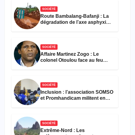
SOCIÉTÉ
Route Bambalang-Bafanji : La
dégradation de l’axe asphyxie
les activités économiques
SOCIÉTÉ
Affaire Martinez Zogo : Le
colonel Otoulou face au feu
croisé des avocats de la
défense
SOCIÉTÉ
Inclusion : l’association SOMSO
et Promhandicam militent en
faveur d’une réforme des
formations en hôtellerie-
restauration
SOCIÉTÉ
Extrême-Nord : Les