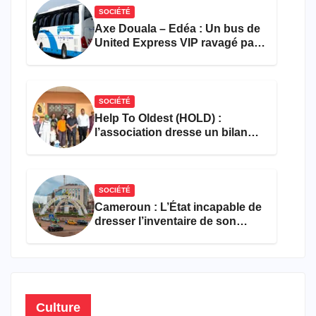
SOCIÉTÉ
Axe Douala – Edéa : Un bus de
United Express VIP ravagé par
les flammes à Missole
SOCIÉTÉ
Help To Oldest (HOLD) :
l’association dresse un bilan
encourageant au premier
semestre de 2026
SOCIÉTÉ
Cameroun : L’État incapable de
dresser l’inventaire de son
propre patrimoine
Culture