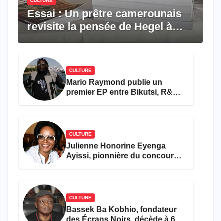
CULTURE
Essai : Un prêtre camerounais
revisite la pensée de Hegel à
travers le rêve américain
CULTURE
Mario Raymond publie un
premier EP entre Bikutsi, R&B
et pop française
CULTURE
Julienne Honorine Eyenga
Ayissi, pionnière du concours
Miss Cameroun, est décédée
CULTURE
Bassek Ba Kobhio, fondateur
des Écrans Noirs, décède à 69