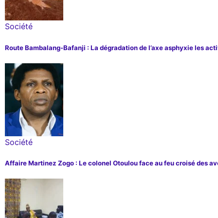
Société
Route Bambalang-Bafanji : La dégradation de l’axe asphyxie les ac
Société
Affaire Martinez Zogo : Le colonel Otoulou face au feu croisé des a