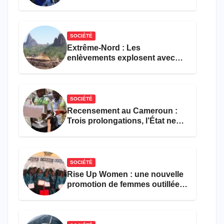
faveur d’une réforme des
formations en hôtellerie-
restauration
SOCIÉTÉ
Extrême-Nord : Les
enlèvements explosent avec
308 victimes en trois mois
SOCIÉTÉ
Recensement au Cameroun :
Trois prolongations, l’État ne
parvient toujours pas à achever
le comptage de la population
SOCIÉTÉ
Rise Up Women : une nouvelle
promotion de femmes outillées
pour l’emploi et
l’entrepreneuriat