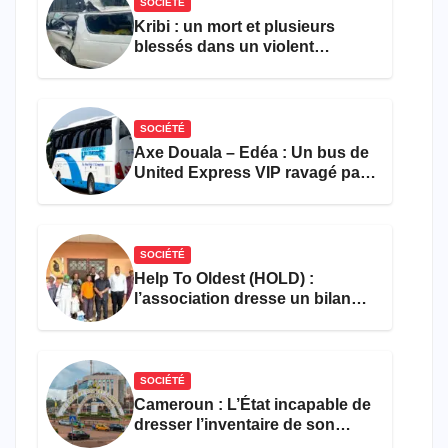
SOCIÉTÉ
Kribi : un mort et plusieurs
blessés dans un violent
accident près du port
SOCIÉTÉ
Axe Douala – Edéa : Un bus de
United Express VIP ravagé par
les flammes à Missole
SOCIÉTÉ
Help To Oldest (HOLD) :
l’association dresse un bilan
encourageant au premier
semestre de 2026
SOCIÉTÉ
Cameroun : L’État incapable de
dresser l’inventaire de son
propre patrimoine