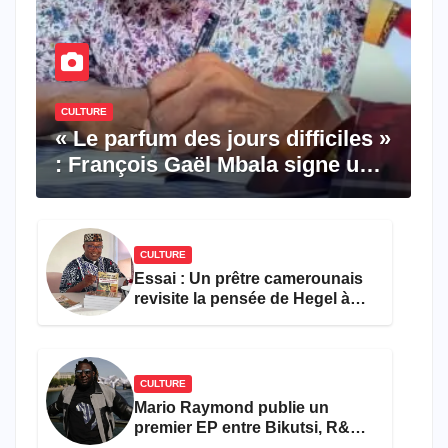
CULTURE
« Le parfum des jours difficiles »
: François Gaël Mbala signe un
premier roman porté par la
résilience et l’espoir
CULTURE
Essai : Un prêtre camerounais
revisite la pensée de Hegel à
travers le rêve américain
CULTURE
Mario Raymond publie un
premier EP entre Bikutsi, R&B
et pop française