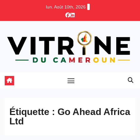
Skip
lun. Août 10th, 2026
to
content
Étiquette :
Go Ahead Africa
Ltd