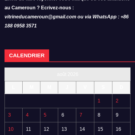
au Cameroun ? Ecrivez-nous :
vitrineducameroun@gmail.com ou via WhatsApp : +86
188 0958 3571
CALENDRIER
août 2026
L
M
M
J
V
S
D
1
2
3
4
5
6
7
8
9
10
11
12
13
14
15
16