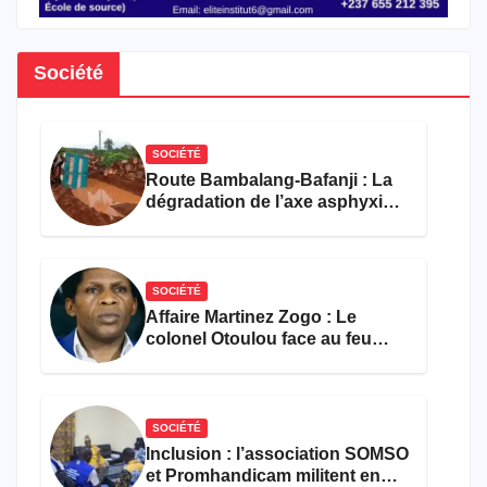
Société
SOCIÉTÉ
Route Bambalang-Bafanji : La
dégradation de l’axe asphyxie
les activités économiques
SOCIÉTÉ
Affaire Martinez Zogo : Le
colonel Otoulou face au feu
croisé des avocats de la
défense
SOCIÉTÉ
Inclusion : l’association SOMSO
et Promhandicam militent en