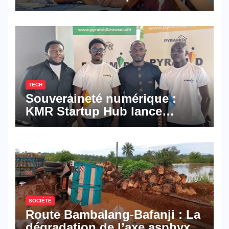
Mbala signe un premier
roman porté par la résilience
et l’espoir
TECH
Souveraineté numérique :
KMR Startup Hub lance
Pyramid Browser et Pyramid
Mail, deux solutions
numériques made in
Cameroon
SOCIÉTÉ
Route Bambalang-Bafanji : La
dégradation de l’axe asphyxie