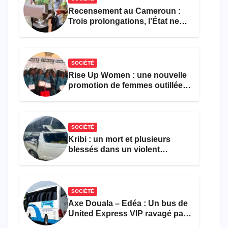
Recensement au Cameroun :
Trois prolongations, l’État ne
parvient toujours pas à achever
le comptage de la population
SOCIÉTÉ
Rise Up Women : une nouvelle
promotion de femmes outillées
pour l’emploi et
l’entrepreneuriat
SOCIÉTÉ
Kribi : un mort et plusieurs
blessés dans un violent
accident près du port
SOCIÉTÉ
Axe Douala – Edéa : Un bus de
United Express VIP ravagé par
les flammes à Missole