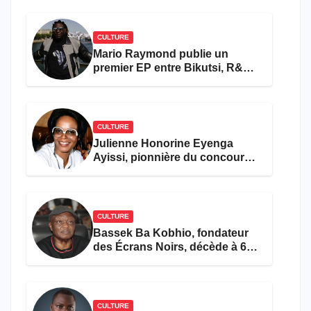
CULTURE
Mario Raymond publie un
premier EP entre Bikutsi, R&B
et pop française
CULTURE
Julienne Honorine Eyenga
Ayissi, pionnière du concours
Miss Cameroun, est décédée
CULTURE
Bassek Ba Kobhio, fondateur
des Écrans Noirs, décède à 69
ans
CULTURE