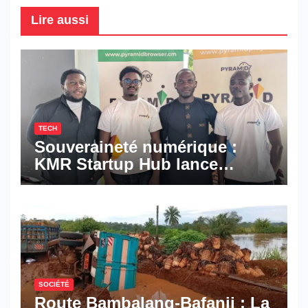
Lire aussi
TECH
Souveraineté numérique :
KMR Startup Hub lance
Pyramid Browser et Pyramid
Mail, deux solutions
numériques made in
Cameroon
SOCIÉTÉ
Route Bambalang-Bafanji : La