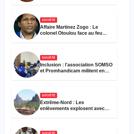
les activités économiques
SOCIÉTÉ
Affaire Martinez Zogo : Le
colonel Otoulou face au feu
croisé des avocats de la
défense
SOCIÉTÉ
Inclusion : l’association SOMSO
et Promhandicam militent en
faveur d’une réforme des
formations en hôtellerie-
restauration
SOCIÉTÉ
Extrême-Nord : Les
enlèvements explosent avec
308 victimes en trois mois
SOCIÉTÉ