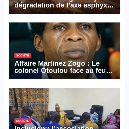
dégradation de l’axe asphyxie
les activités économiques
SOCIÉTÉ
Affaire Martinez Zogo : Le
colonel Otoulou face au feu
croisé des avocats de la
défense
SOCIÉTÉ
Inclusion : l’association