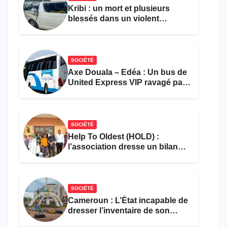
Kribi : un mort et plusieurs
blessés dans un violent
accident près du port
SOCIÉTÉ
Axe Douala – Edéa : Un bus de
United Express VIP ravagé par
les flammes à Missole
SOCIÉTÉ
Help To Oldest (HOLD) :
l’association dresse un bilan
encourageant au premier
semestre de 2026
SOCIÉTÉ
Cameroun : L’État incapable de
dresser l’inventaire de son
propre patrimoine