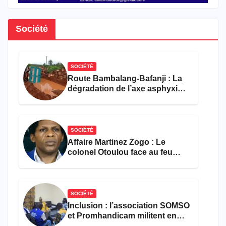
Société
SOCIÉTÉ
Route Bambalang-Bafanji : La
dégradation de l’axe asphyxie
les activités économiques
SOCIÉTÉ
Affaire Martinez Zogo : Le
colonel Otoulou face au feu
croisé des avocats de la
défense
SOCIÉTÉ
Inclusion : l’association SOMSO
et Promhandicam militent en
faveur d’une réforme des