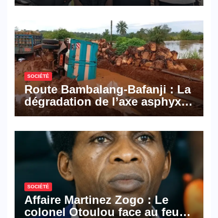
Pyramid Browser et Pyramid
Mail, deux solutions
numériques made in
Cameroon
SOCIÉTÉ
Route Bambalang-Bafanji : La
dégradation de l’axe asphyxie
les activités économiques
SOCIÉTÉ
Affaire Martinez Zogo : Le
colonel Otoulou face au feu