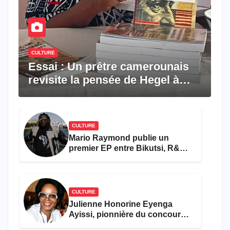
CULTURE
Essai : Un prêtre camerounais
revisite la pensée de Hegel à
travers le rêve américain
CULTURE
Mario Raymond publie un
premier EP entre Bikutsi, R&B
et pop française
CULTURE
Julienne Honorine Eyenga
Ayissi, pionnière du concours
Miss Cameroun, est décédée