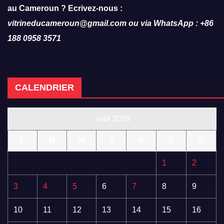
au Cameroun ? Ecrivez-nous :
vitrineducameroun@gmail.com ou via WhatsApp : +86
188 0958 3571
CALENDRIER
août 2026
L
M
M
J
V
S
D
1
2
3
4
5
6
7
8
9
10
11
12
13
14
15
16