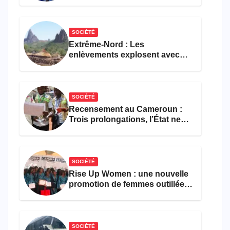
formations en hôtellerie-
restauration
SOCIÉTÉ
Extrême-Nord : Les
enlèvements explosent avec
308 victimes en trois mois
SOCIÉTÉ
Recensement au Cameroun :
Trois prolongations, l’État ne
parvient toujours pas à achever
le comptage de la population
SOCIÉTÉ
Rise Up Women : une nouvelle
promotion de femmes outillées
pour l’emploi et
l’entrepreneuriat
SOCIÉTÉ