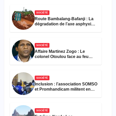
SOCIÉTÉ
Route Bambalang-Bafanji : La
dégradation de l’axe asphyxie
les activités économiques
SOCIÉTÉ
Affaire Martinez Zogo : Le
colonel Otoulou face au feu
croisé des avocats de la
défense
SOCIÉTÉ
Inclusion : l’association SOMSO
et Promhandicam militent en
faveur d’une réforme des
formations en hôtellerie-
restauration
SOCIÉTÉ