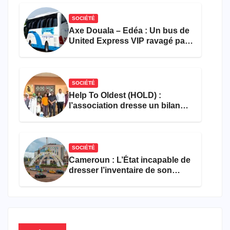
SOCIÉTÉ
Axe Douala – Edéa : Un bus de
United Express VIP ravagé par
les flammes à Missole
SOCIÉTÉ
Help To Oldest (HOLD) :
l’association dresse un bilan
encourageant au premier
semestre de 2026
SOCIÉTÉ
Cameroun : L’État incapable de
dresser l’inventaire de son
propre patrimoine