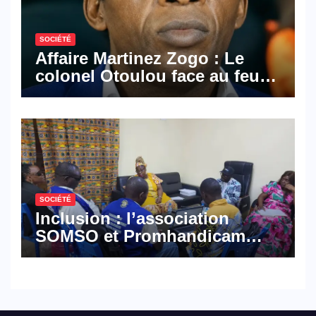
SOCIÉTÉ
Affaire Martinez Zogo : Le
colonel Otoulou face au feu
croisé des avocats de la
défense
SOCIÉTÉ
Inclusion : l’association
SOMSO et Promhandicam
militent en faveur d’une
réforme des formations en
hôtellerie-restauration