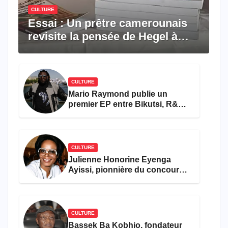
CULTURE
Essai : Un prêtre camerounais
revisite la pensée de Hegel à
travers le rêve américain
CULTURE
Mario Raymond publie un
premier EP entre Bikutsi, R&B
et pop française
CULTURE
Julienne Honorine Eyenga
Ayissi, pionnière du concours
Miss Cameroun, est décédée
CULTURE
Bassek Ba Kobhio, fondateur