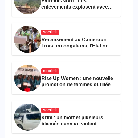
Extrême-Nord : Les
enlèvements explosent avec
308 victimes en trois mois
SOCIÉTÉ
Recensement au Cameroun :
Trois prolongations, l’État ne
parvient toujours pas à achever
le comptage de la population
SOCIÉTÉ
Rise Up Women : une nouvelle
promotion de femmes outillées
pour l’emploi et
l’entrepreneuriat
SOCIÉTÉ
Kribi : un mort et plusieurs
blessés dans un violent
accident près du port