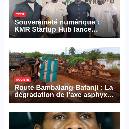
TECH
Souveraineté numérique :
KMR Startup Hub lance
Pyramid Browser et Pyramid
Mail, deux solutions
numériques made in
Cameroon
SOCIÉTÉ
Route Bambalang-Bafanji : La
dégradation de l’axe asphyxie
les activités économiques