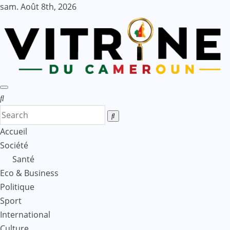
Skip
sam. Août 8th, 2026
to
content
Accueil
Société
Santé
Eco & Business
Politique
Sport
International
Culture