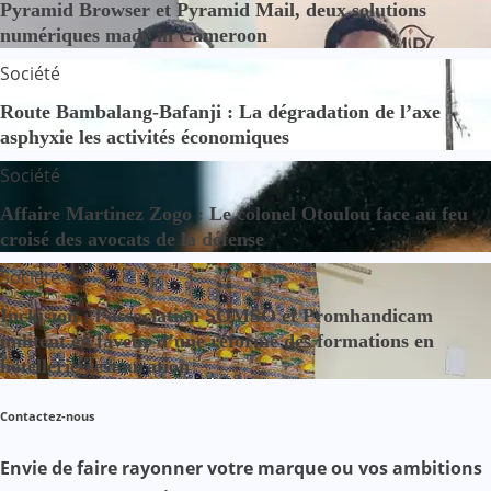
Pyramid Browser et Pyramid Mail, deux solutions
numériques made in Cameroon
Société
Route Bambalang-Bafanji : La dégradation de l’axe
asphyxie les activités économiques
Société
Affaire Martinez Zogo : Le colonel Otoulou face au feu
croisé des avocats de la défense
Société
Inclusion : l’association SOMSO et Promhandicam
militent en faveur d’une réforme des formations en
hôtellerie-restauration
Contactez-nous
Envie de faire rayonner votre marque ou vos ambitions