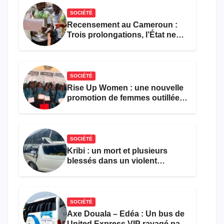
SOCIÉTÉ
Recensement au Cameroun :
Trois prolongations, l’État ne
parvient toujours pas à achever
le comptage de la population
SOCIÉTÉ
Rise Up Women : une nouvelle
promotion de femmes outillées
pour l’emploi et
l’entrepreneuriat
SOCIÉTÉ
Kribi : un mort et plusieurs
blessés dans un violent
accident près du port
SOCIÉTÉ
Axe Douala – Edéa : Un bus de
United Express VIP ravagé par