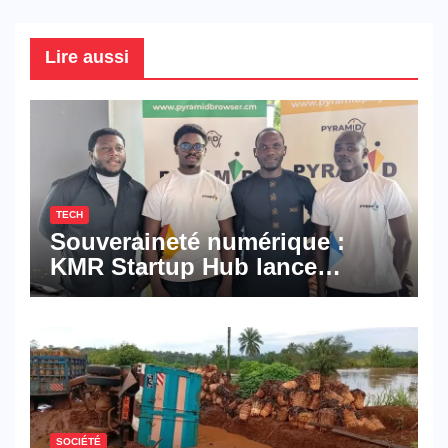
Lire aussi
TECH
Souveraineté numérique :
KMR Startup Hub lance
Pyramid Browser et Pyramid
Mail, deux solutions
numériques made in
Cameroon
SOCIÉTÉ