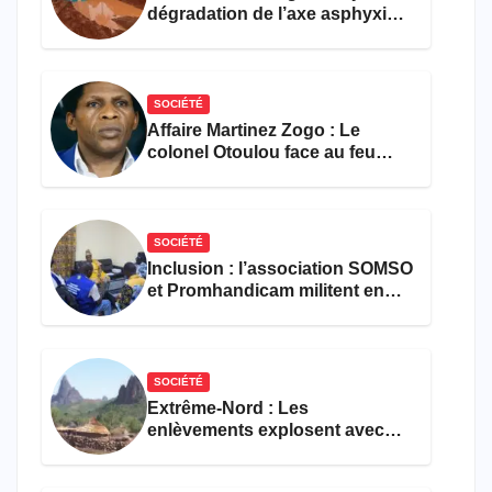
dégradation de l’axe asphyxie
les activités économiques
SOCIÉTÉ
Affaire Martinez Zogo : Le
colonel Otoulou face au feu
croisé des avocats de la
défense
SOCIÉTÉ
Inclusion : l’association SOMSO
et Promhandicam militent en
faveur d’une réforme des
formations en hôtellerie-
restauration
SOCIÉTÉ
Extrême-Nord : Les
enlèvements explosent avec
308 victimes en trois mois