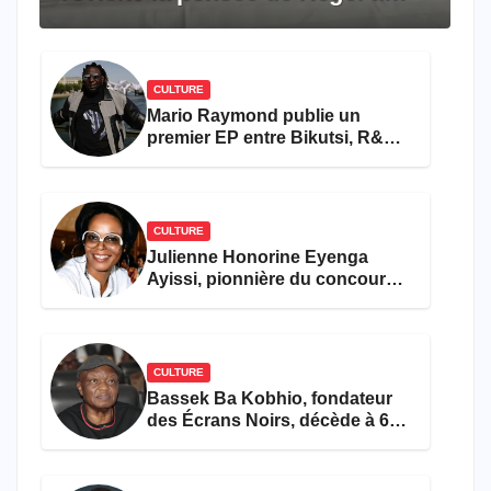
travers le rêve américain
CULTURE
Mario Raymond publie un
premier EP entre Bikutsi, R&B
et pop française
CULTURE
Julienne Honorine Eyenga
Ayissi, pionnière du concours
Miss Cameroun, est décédée
CULTURE
Bassek Ba Kobhio, fondateur
des Écrans Noirs, décède à 69
ans