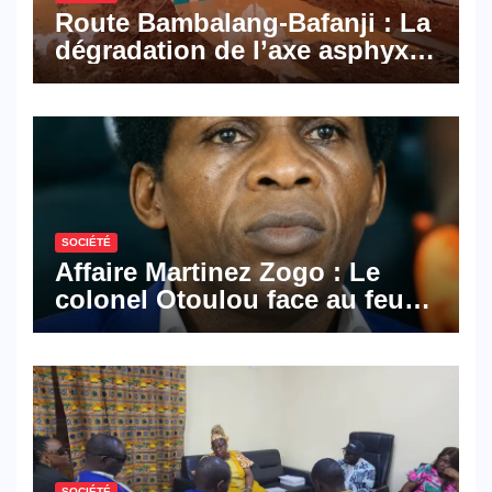
Route Bambalang-Bafanji : La
dégradation de l’axe asphyxie
les activités économiques
SOCIÉTÉ
Affaire Martinez Zogo : Le
colonel Otoulou face au feu
croisé des avocats de la
défense
SOCIÉTÉ