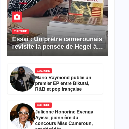
CULTURE
Essai : Un prêtre camerounais
revisite la pensée de Hegel à
travers le rêve américain
CULTURE
Mario Raymond publie un
premier EP entre Bikutsi,
R&B et pop française
CULTURE
Julienne Honorine Eyenga
Ayissi, pionnière du
concours Miss Cameroun,