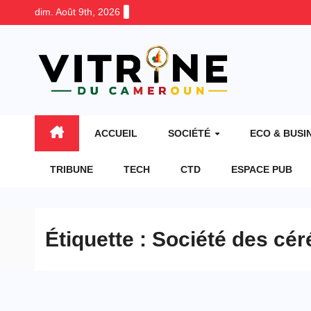
Skip
dim. Août 9th, 2026
to
content
ACCUEIL
SOCIÉTÉ
ECO & BUSI
TRIBUNE
TECH
CTD
ESPACE PUB
Étiquette :
Société des cé