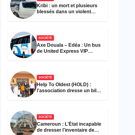
Kribi : un mort et plusieurs
blessés dans un violent
accident près du port
SOCIÉTÉ
Axe Douala – Edéa : Un bus
de United Express VIP
ravagé par les flammes à
Missole
SOCIÉTÉ
Help To Oldest (HOLD) :
l’association dresse un bilan
encourageant au premier
semestre de 2026
SOCIÉTÉ
Cameroun : L’État incapable
de dresser l’inventaire de