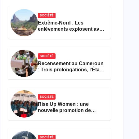
réforme des formations en
hôtellerie-restauration
SOCIÉTÉ
Extrême-Nord : Les
enlèvements explosent avec
308 victimes en trois mois
SOCIÉTÉ
Recensement au Cameroun
: Trois prolongations, l’État
ne parvient toujours pas à
achever le comptage de la
population
SOCIÉTÉ
Rise Up Women : une
nouvelle promotion de
femmes outillées pour
l’emploi et l’entrepreneuriat
SOCIÉTÉ