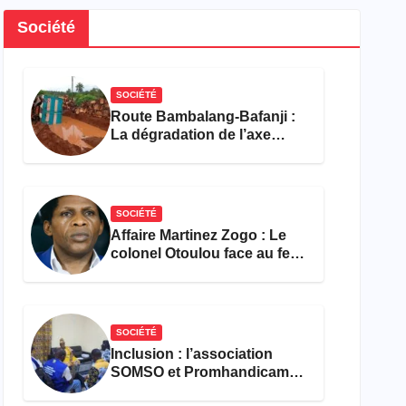
Société
SOCIÉTÉ
Route Bambalang-Bafanji :
La dégradation de l’axe
asphyxie les activités
économiques
SOCIÉTÉ
Affaire Martinez Zogo : Le
colonel Otoulou face au feu
croisé des avocats de la
défense
SOCIÉTÉ
Inclusion : l’association
SOMSO et Promhandicam
militent en faveur d’une