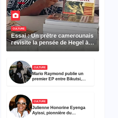
CULTURE
Essai : Un prêtre camerounais
revisite la pensée de Hegel à
travers le rêve américain
CULTURE
Mario Raymond publie un
premier EP entre Bikutsi,
R&B et pop française
CULTURE
Julienne Honorine Eyenga
Ayissi, pionnière du