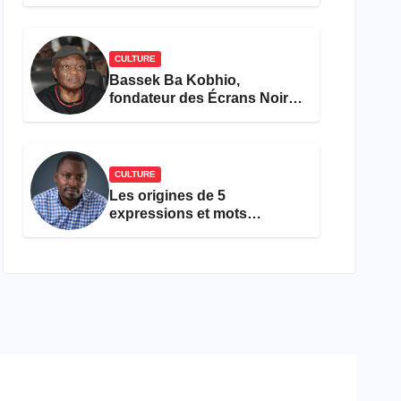
concours Miss Cameroun,
est décédée
CULTURE
Bassek Ba Kobhio,
fondateur des Écrans Noirs,
décède à 69 ans
CULTURE
Les origines de 5
expressions et mots
camfranglais à connaître en
2026