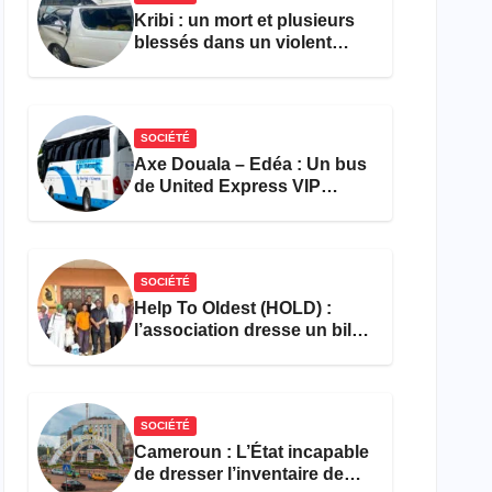
Kribi : un mort et plusieurs
blessés dans un violent
accident près du port
SOCIÉTÉ
Axe Douala – Edéa : Un bus
de United Express VIP
ravagé par les flammes à
Missole
SOCIÉTÉ
Help To Oldest (HOLD) :
l’association dresse un bilan
encourageant au premier
semestre de 2026
SOCIÉTÉ
Cameroun : L’État incapable
de dresser l’inventaire de