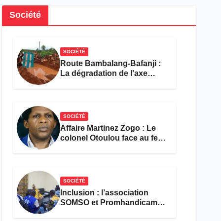
Société
SOCIÉTÉ
Route Bambalang-Bafanji :
La dégradation de l’axe
asphyxie les activités
économiques
SOCIÉTÉ
Affaire Martinez Zogo : Le
colonel Otoulou face au feu
croisé des avocats de la
défense
SOCIÉTÉ
Inclusion : l’association
SOMSO et Promhandicam
militent en faveur d’une