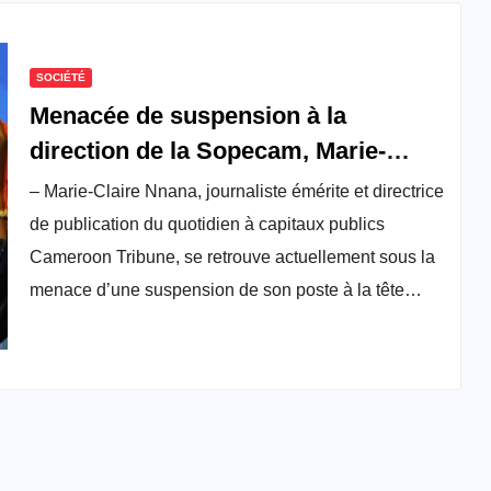
SOCIÉTÉ
Menacée de suspension à la
direction de la Sopecam, Marie-
Claire Nnana sollicite la « haute
– Marie-Claire Nnana, journaliste émérite et directrice
protection » du chef de l’État
de publication du quotidien à capitaux publics
Cameroon Tribune, se retrouve actuellement sous la
menace d’une suspension de son poste à la tête…