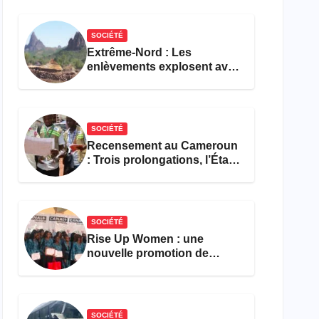
réforme des formations en
hôtellerie-restauration
SOCIÉTÉ
Extrême-Nord : Les
enlèvements explosent avec
308 victimes en trois mois
SOCIÉTÉ
Recensement au Cameroun
: Trois prolongations, l’État
ne parvient toujours pas à
achever le comptage de la
population
SOCIÉTÉ
Rise Up Women : une
nouvelle promotion de
femmes outillées pour
l’emploi et l’entrepreneuriat
SOCIÉTÉ