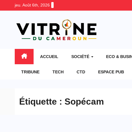
Skip
jeu. Août 6th, 2026
to
content
ACCUEIL
SOCIÉTÉ
ECO & BUSI
TRIBUNE
TECH
CTD
ESPACE PUB
Étiquette :
Sopécam