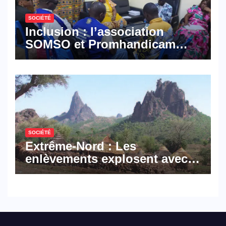
SOCIÉTÉ
Inclusion : l’association
SOMSO et Promhandicam
militent en faveur d’une
réforme des formations en
hôtellerie-restauration
SOCIÉTÉ
Extrême-Nord : Les
enlèvements explosent avec
308 victimes en trois mois