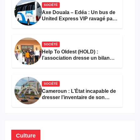
SOCIÉTÉ
Axe Douala – Edéa : Un bus de
United Express VIP ravagé par
les flammes à Missole
SOCIÉTÉ
Help To Oldest (HOLD) :
l’association dresse un bilan
encourageant au premier
semestre de 2026
SOCIÉTÉ
Cameroun : L’État incapable de
dresser l’inventaire de son
propre patrimoine
Culture