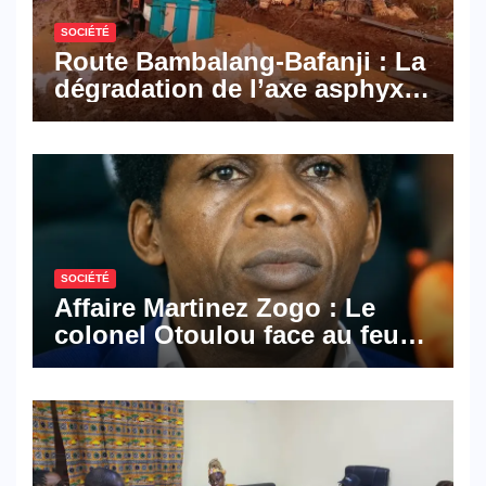
SOCIÉTÉ
Route Bambalang-Bafanji : La
dégradation de l’axe asphyxie
les activités économiques
SOCIÉTÉ
Affaire Martinez Zogo : Le
colonel Otoulou face au feu
croisé des avocats de la
défense