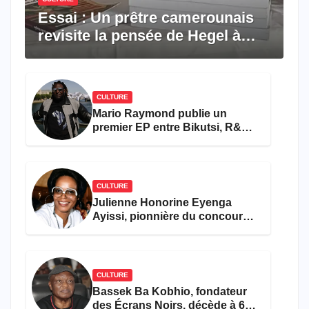
Essai : Un prêtre camerounais
revisite la pensée de Hegel à
travers le rêve américain
CULTURE
Mario Raymond publie un
premier EP entre Bikutsi, R&B
et pop française
CULTURE
Julienne Honorine Eyenga
Ayissi, pionnière du concours
Miss Cameroun, est décédée
CULTURE
Bassek Ba Kobhio, fondateur
des Écrans Noirs, décède à 69