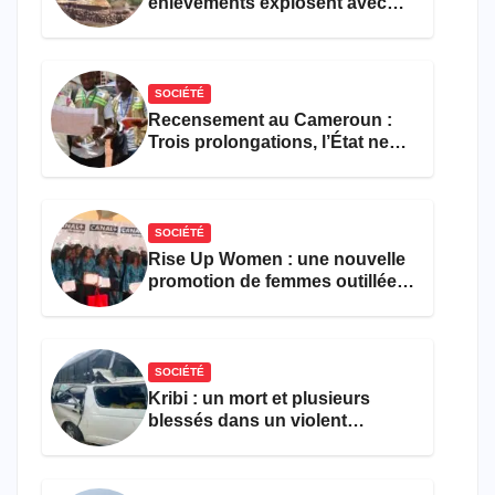
enlèvements explosent avec
308 victimes en trois mois
SOCIÉTÉ
Recensement au Cameroun :
Trois prolongations, l’État ne
parvient toujours pas à achever
le comptage de la population
SOCIÉTÉ
Rise Up Women : une nouvelle
promotion de femmes outillées
pour l’emploi et
l’entrepreneuriat
SOCIÉTÉ
Kribi : un mort et plusieurs
blessés dans un violent
accident près du port