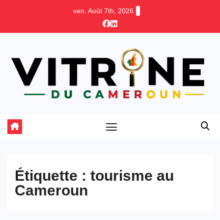
Skip
ven. Août 7th, 2026
to
content
Étiquette :
tourisme au
Cameroun