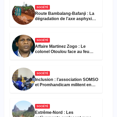
SOCIÉTÉ
Route Bambalang-Bafanji : La
dégradation de l’axe asphyxie
les activités économiques
SOCIÉTÉ
Affaire Martinez Zogo : Le
colonel Otoulou face au feu
croisé des avocats de la
défense
SOCIÉTÉ
Inclusion : l’association SOMSO
et Promhandicam militent en
faveur d’une réforme des
formations en hôtellerie-
restauration
SOCIÉTÉ
Extrême-Nord : Les