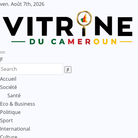
Skip
ven. Août 7th, 2026
to
content
Accueil
Société
Santé
Eco & Business
Politique
Sport
International
Culture