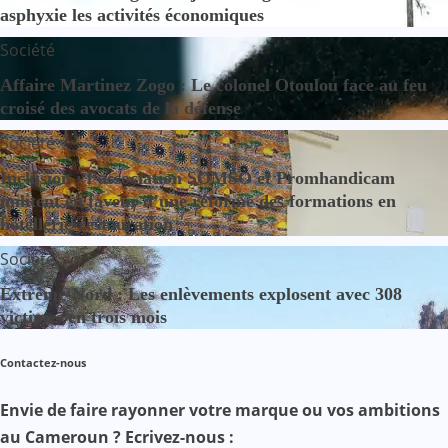
asphyxie les activités économiques
Société
Affaire Martinez Zogo : Le colonel Otoulou face au feu
croisé des avocats de la défense
Société
Inclusion : l’association SOMSO et Promhandicam
militent en faveur d’une réforme des formations en
hôtellerie-restauration
Société
Extrême-Nord : Les enlèvements explosent avec 308
victimes en trois mois
Contactez-nous
Envie de faire rayonner votre marque ou vos ambitions
au Cameroun ? Ecrivez-nous :