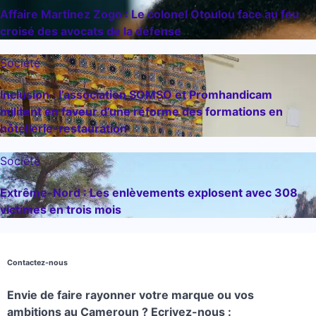
Affaire Martinez Zogo : Le colonel Otoulou face au feu
croisé des avocats de la défense
Société
Inclusion : l’association SOMSO et Promhandicam
militent en faveur d’une réforme des formations en
hôtellerie-restauration
Société
Extrême-Nord : Les enlèvements explosent avec 308
victimes en trois mois
Contactez-nous
Envie de faire rayonner votre marque ou vos
ambitions au Cameroun ? Ecrivez-nous :