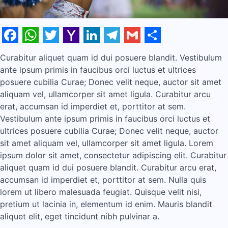
Facebook
WhatsApp
Twitter
Yahoo
LinkedIn
Telegram
Gmail
Share
Curabitur aliquet quam id dui posuere blandit. Vestibulum
Mail
ante ipsum primis in faucibus orci luctus et ultrices
posuere cubilia Curae; Donec velit neque, auctor sit amet
aliquam vel, ullamcorper sit amet ligula. Curabitur arcu
erat, accumsan id imperdiet et, porttitor at sem.
Vestibulum ante ipsum primis in faucibus orci luctus et
ultrices posuere cubilia Curae; Donec velit neque, auctor
sit amet aliquam vel, ullamcorper sit amet ligula. Lorem
ipsum dolor sit amet, consectetur adipiscing elit. Curabitur
aliquet quam id dui posuere blandit. Curabitur arcu erat,
accumsan id imperdiet et, porttitor at sem. Nulla quis
lorem ut libero malesuada feugiat. Quisque velit nisi,
pretium ut lacinia in, elementum id enim. Mauris blandit
aliquet elit, eget tincidunt nibh pulvinar a.