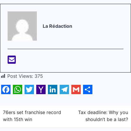
La Rédaction
Post Views:
375
Facebook
WhatsApp
Twitter
Yahoo
LinkedIn
Telegram
Gmail
Share
Mail
Navigation
76ers set franchise record
Tax deadline: Why you
with 15th win
shouldn’t be a last?
de
l’article