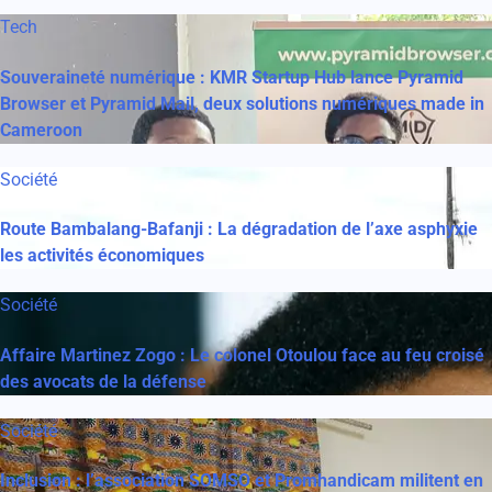
Tech
Souveraineté numérique : KMR Startup Hub lance Pyramid
Browser et Pyramid Mail, deux solutions numériques made in
Cameroon
Société
Route Bambalang-Bafanji : La dégradation de l’axe asphyxie
les activités économiques
Société
Affaire Martinez Zogo : Le colonel Otoulou face au feu croisé
des avocats de la défense
Société
Inclusion : l’association SOMSO et Promhandicam militent en