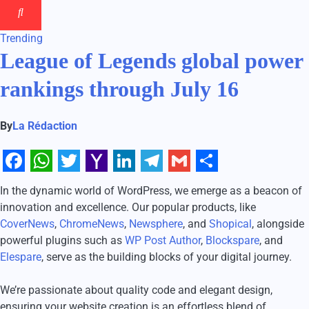
Trending
League of Legends global power
rankings through July 16
By
La Rédaction
Facebook
WhatsApp
Twitter
Yahoo
LinkedIn
Telegram
Gmail
Share
In the dynamic world of WordPress, we emerge as a beacon of
Mail
innovation and excellence. Our popular products, like
CoverNews
,
ChromeNews
,
Newsphere
, and
Shopical
, alongside
powerful plugins such as
WP Post Author
,
Blockspare
, and
Elespare
, serve as the building blocks of your digital journey.
We’re passionate about quality code and elegant design,
ensuring your website creation is an effortless blend of