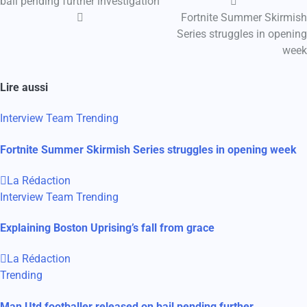
bail pending further investigation
de
Fortnite Summer Skirmish
Series struggles in opening
l’article
week
Lire aussi
Interview
Team
Trending
Fortnite Summer Skirmish Series struggles in opening week
La Rédaction
Interview
Team
Trending
Explaining Boston Uprising’s fall from grace
La Rédaction
Trending
Man Utd footballer released on bail pending further