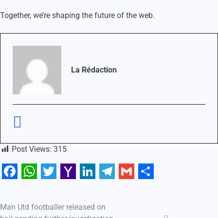
Together, we’re shaping the future of the web.
La Rédaction
Post Views:
315
Facebook
WhatsApp
Twitter
Yahoo
LinkedIn
Telegram
Gmail
Share
Mail
Man Utd footballer released on
Navigation