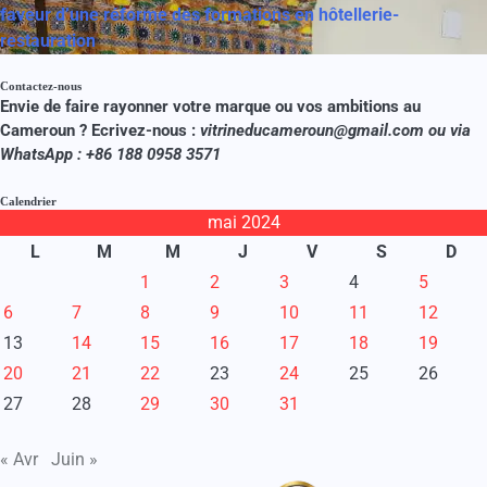
faveur d’une réforme des formations en hôtellerie-
restauration
Contactez-nous
Envie de faire rayonner votre marque ou vos ambitions au
Cameroun ? Ecrivez-nous :
vitrineducameroun@gmail.com ou via
WhatsApp : +86 188 0958 3571
Calendrier
mai 2024
L
M
M
J
V
S
D
1
2
3
4
5
6
7
8
9
10
11
12
13
14
15
16
17
18
19
20
21
22
23
24
25
26
27
28
29
30
31
« Avr
Juin »