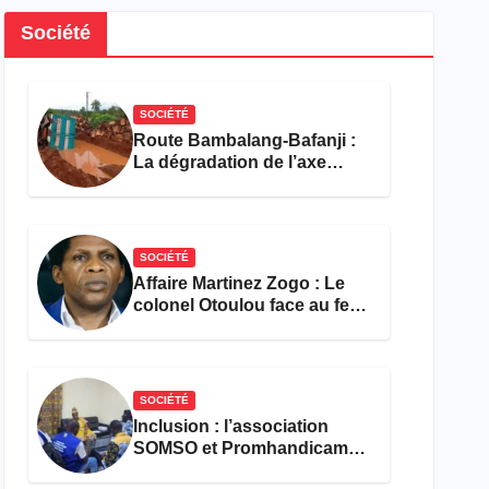
Société
SOCIÉTÉ
Route Bambalang-Bafanji :
La dégradation de l’axe
asphyxie les activités
économiques
SOCIÉTÉ
Affaire Martinez Zogo : Le
colonel Otoulou face au feu
croisé des avocats de la
défense
SOCIÉTÉ
Inclusion : l’association
SOMSO et Promhandicam
militent en faveur d’une