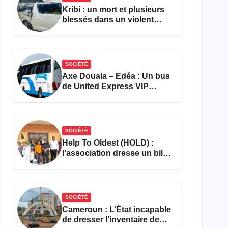
Kribi : un mort et plusieurs
blessés dans un violent
accident près du port
SOCIÉTÉ
Axe Douala – Edéa : Un bus
de United Express VIP
ravagé par les flammes à
Missole
SOCIÉTÉ
Help To Oldest (HOLD) :
l’association dresse un bilan
encourageant au premier
semestre de 2026
SOCIÉTÉ
Cameroun : L’État incapable
de dresser l’inventaire de