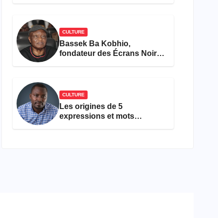
concours Miss Cameroun,
est décédée
CULTURE
Bassek Ba Kobhio,
fondateur des Écrans Noirs,
décède à 69 ans
CULTURE
Les origines de 5
expressions et mots
camfranglais à connaître en
2026