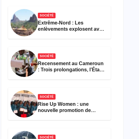
réforme des formations en
hôtellerie-restauration
SOCIÉTÉ
Extrême-Nord : Les
enlèvements explosent avec
308 victimes en trois mois
SOCIÉTÉ
Recensement au Cameroun
: Trois prolongations, l’État
ne parvient toujours pas à
achever le comptage de la
population
SOCIÉTÉ
Rise Up Women : une
nouvelle promotion de
femmes outillées pour
l’emploi et l’entrepreneuriat
SOCIÉTÉ