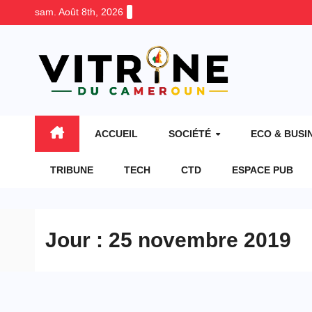
Skip
sam. Août 8th, 2026
to
content
ACCUEIL
SOCIÉTÉ
ECO & BUSI
TRIBUNE
TECH
CTD
ESPACE PUB
Jour :
25 novembre 2019