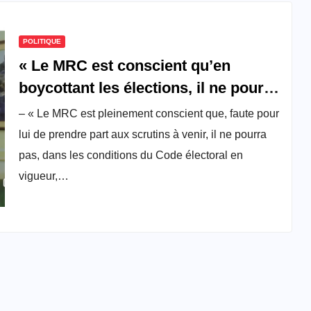
POLITIQUE
« Le MRC est conscient qu’en
boycottant les élections, il ne pourra
pas, dans les conditions du Code
– « Le MRC est pleinement conscient que, faute pour
électoral en vigueur, présenter un
lui de prendre part aux scrutins à venir, il ne pourra
candidat à un prochain scrutin
pas, dans les conditions du Code électoral en
présidentiel », l’intégralité du
vigueur,…
discours de Maurice Kamto du 25
novembre 2019