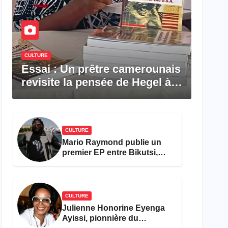
CULTURE
Essai : Un prêtre camerounais
revisite la pensée de Hegel à
travers le rêve américain
CULTURE
Mario Raymond publie un
premier EP entre Bikutsi,
R&B et pop française
CULTURE
Julienne Honorine Eyenga
Ayissi, pionnière du