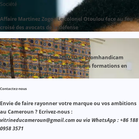
Société
Affaire Martinez Zogo : Le colonel Otoulou face au feu
croisé des avocats de la défense
Société
Inclusion : l’association SOMSO et Promhandicam
militent en faveur d’une réforme des formations en
hôtellerie-restauration
Contactez-nous
Envie de faire rayonner votre marque ou vos ambitions
au Cameroun ? Ecrivez-nous :
vitrineducameroun@gmail.com ou via WhatsApp : +86 188
0958 3571