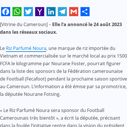
Facebook
WhatsApp
Twitter
Yahoo
LinkedIn
Telegram
Gmail
Share
[Vitrine du Cameroun] –
Elle l’a annoncé le 24 août 2023
Mail
dans les réseaux sociaux.
Le
Riz Parfumé Noura
, une marque de riz importée du
Vietnam et commercialisée sur le marché local au prix 1500
FCFA le kilogramme par Nourane Foster, pourrait figurer
dans la liste des sponsors de la Fédération camerounaise
de Football (Fecafoot) pendant la prochaine saison sportive
au Cameroun. L’information a été émise par sa promotrice,
la députée Nourane Fotsing.
« Le Riz Parfumé Noura sera sponsor du Football
Camerounais très bientôt », a écrit la députée, précisant
dans la foulée l’initiative rentre dans la vision du président