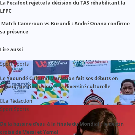
Mail
N
La Fecafoot rejette la décision du TAS réhabilitant la
LFPC
a
Match Cameroun vs Burundi : André Onana confirme
v
sa présence
i
Lire aussi
g
Sport
Sports
a
Le Yaoundé Cultural Marathon fait ses débuts en
t
misant sur l’inclusion et la diversité culturelle
i
La Rédaction
o
Sport
Sports
n
De la bassine d’eau à la finale du Mondial : le destin
d
croisé de Messi et Yamal