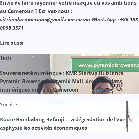
Envie de faire rayonner votre marque ou vos ambitions
au Cameroun ? Ecrivez-nous :
vitrineducameroun@gmail.com ou via WhatsApp : +86 188
0958 3571
Lire aussi
Tech
Souveraineté numérique : KMR Startup Hub lance
Pyramid Browser et Pyramid Mail, deux solutions
numériques made in Cameroon
Société
Route Bambalang-Bafanji : La dégradation de l’axe
asphyxie les activités économiques