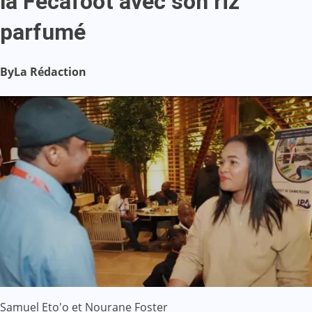
la Fecafoot avec son riz
parfumé
By
La Rédaction
Samuel Eto'o et Nourane Foster