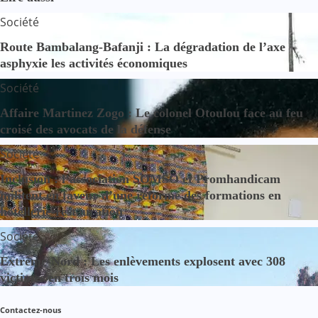
Société
Route Bambalang-Bafanji : La dégradation de l’axe
asphyxie les activités économiques
Société
Affaire Martinez Zogo : Le colonel Otoulou face au feu
croisé des avocats de la défense
Société
Inclusion : l’association SOMSO et Promhandicam
militent en faveur d’une réforme des formations en
hôtellerie-restauration
Société
Extrême-Nord : Les enlèvements explosent avec 308
victimes en trois mois
Contactez-nous