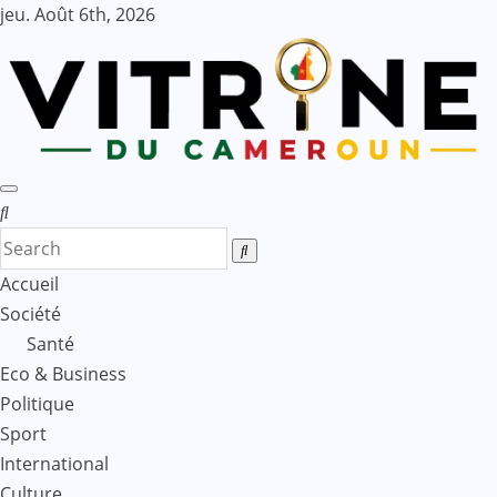
Skip
jeu. Août 6th, 2026
to
content
Accueil
Société
Santé
Eco & Business
Politique
Sport
International
Culture