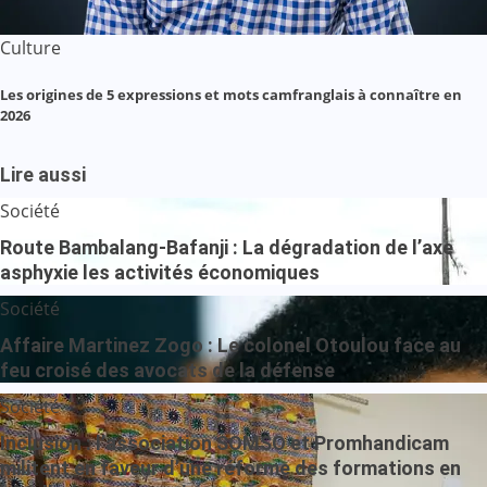
Culture
Les origines de 5 expressions et mots camfranglais à connaître en
2026
Lire aussi
Société
Route Bambalang-Bafanji : La dégradation de l’axe
asphyxie les activités économiques
Société
Affaire Martinez Zogo : Le colonel Otoulou face au
feu croisé des avocats de la défense
Société
Inclusion : l’association SOMSO et Promhandicam
militent en faveur d’une réforme des formations en