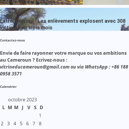
hôtellerie-restauration
Société
Extrême-Nord : Les enlèvements explosent avec 308
victimes en trois mois
Contactez-nous
Envie de faire rayonner votre marque ou vos ambitions
au Cameroun ? Ecrivez-nous :
vitrineducameroun@gmail.com ou via WhatsApp : +86 188
0958 3571
Calendrier
octobre 2023
L
M
M
J
V
S
D
1
2
3
4
5
6
7
8